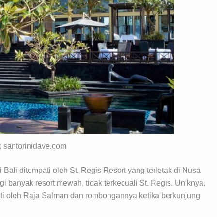
y: santorinidave.com
 Bali ditempati oleh St. Regis Resort yang terletak di Nusa
anyak resort mewah, tidak terkecuali St. Regis. Uniknya,
ti oleh Raja Salman dan rombongannya ketika berkunjung