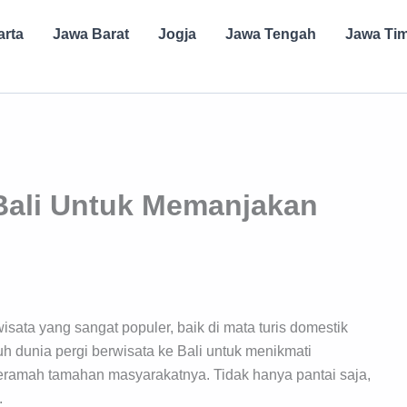
arta
Jawa Barat
Jogja
Jawa Tengah
Jawa Ti
 Bali Untuk Memanjakan
isata yang sangat populer, baik di mata turis domestik
h dunia pergi berwisata ke Bali untuk menikmati
eramah tamahan masyarakatnya. Tidak hanya pantai saja,
.