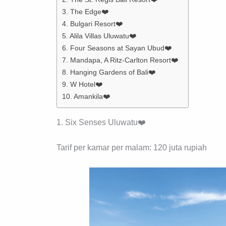
3. The Edge❤️
4. Bulgari Resort❤️
5. Alila Villas Uluwatu❤️
6. Four Seasons at Sayan Ubud❤️
7. Mandapa, A Ritz-Carlton Resort❤️
8. Hanging Gardens of Bali❤️
9. W Hotel❤️
10. Amankila❤️
1. Six Senses Uluwatu❤️
Tarif per kamar per malam: 120 juta rupiah