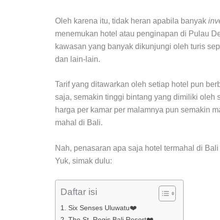
Oleh karena itu, tidak heran apabila banyak
inv
menemukan hotel atau penginapan di Pulau Dew
kawasan yang banyak dikunjungi oleh turis se
dan lain-lain.
Tarif yang ditawarkan oleh setiap hotel pun b
saja, semakin tinggi bintang yang dimiliki oleh
harga per kamar per malamnya pun semakin ma
mahal di Bali.
Nah, penasaran apa saja hotel termahal di Ba
Yuk, simak dulu:
Daftar isi
1. Six Senses Uluwatu❤️
2. The St. Regis Bali Resort❤️