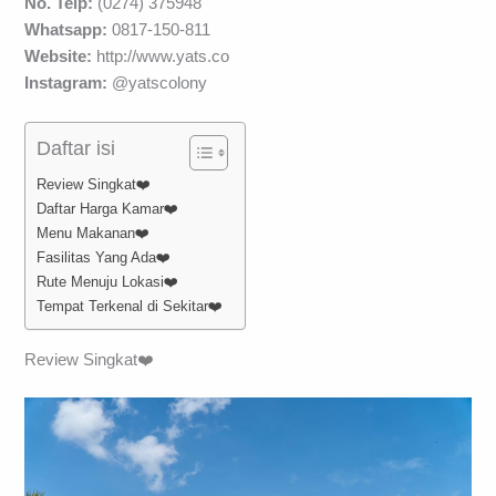
No. Telp:
(0274) 375948
Whatsapp:
0817-150-811
Website:
http://www.yats.co
Instagram:
@yatscolony
Daftar isi
Review Singkat❤️
Daftar Harga Kamar❤️
Menu Makanan❤️
Fasilitas Yang Ada❤️
Rute Menuju Lokasi❤️
Tempat Terkenal di Sekitar❤️
Review Singkat❤️