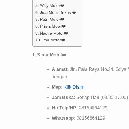
5. Willy Motor❤️
6. Jual Mobil Bekas ❤️
7. Putri Motor❤️
8. Prima Mobil❤️
9. Nadira Motor❤️
10. Ima Motor❤️
1. Sinar Mobil
❤️
Alamat:
Jln. Pala Raya No.24, Griya
Tengah
Map:
Klik Disini
Jam Buka:
Setiap Hari (08.30-17.00)
No.Telp/HP:
08156664129
Whatsapp:
08156664129