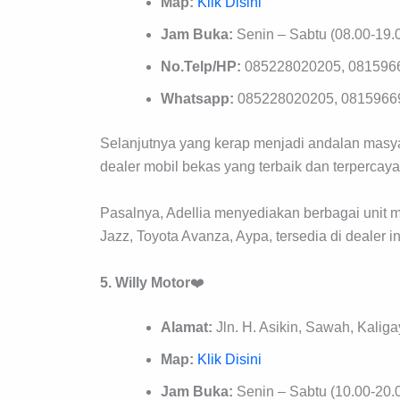
Map:
Klik Disini
Jam Buka:
Senin – Sabtu (08.00-19.0
No.Telp/HP:
085228020205, 081596
Whatsapp:
085228020205, 0815966
Selanjutnya yang kerap menjadi andalan masyara
dealer mobil bekas yang terbaik dan terpercaya
Pasalnya, Adellia menyediakan berbagai unit 
Jazz, Toyota Avanza, Aypa, tersedia di dealer in
5. Willy Motor
❤️
Alamat:
Jln. H. Asikin, Sawah, Kalig
Map:
Klik Disini
Jam Buka:
Senin – Sabtu (10.00-20.0