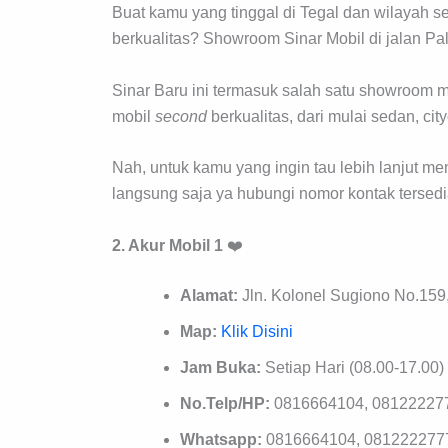
Buat kamu yang tinggal di Tegal dan wilayah se
berkualitas? Showroom Sinar Mobil di jalan Pa
Sinar Baru ini termasuk salah satu showroom 
mobil
second
berkualitas, dari mulai sedan, ci
Nah, untuk kamu yang ingin tau lebih lanjut me
langsung saja ya hubungi nomor kontak tersedi
2. Akur Mobil 1
❤️
Alamat:
Jln. Kolonel Sugiono No.15
Map:
Klik Disini
Jam Buka:
Setiap Hari (08.00-17.00)
No.Telp/HP:
0816664104, 08122227
Whatsapp:
0816664104, 081222277