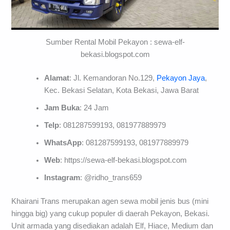
Sumber Rental Mobil Pekayon : sewa-elf-
bekasi.blogspot.com
Alamat
: Jl. Kemandoran No.129,
Pekayon Jaya
,
Kec. Bekasi Selatan, Kota Bekasi, Jawa Barat
Jam Buka
: 24 Jam
Telp
: 081287599193, 081977889979
WhatsApp
: 081287599193, 081977889979
Web
: https://sewa-elf-bekasi.blogspot.com
Instagram
: @ridho_trans659
Khairani Trans merupakan agen sewa mobil jenis bus (mini
hingga big) yang cukup populer di daerah Pekayon, Bekasi.
Unit armada yang disediakan adalah Elf, Hiace, Medium dan