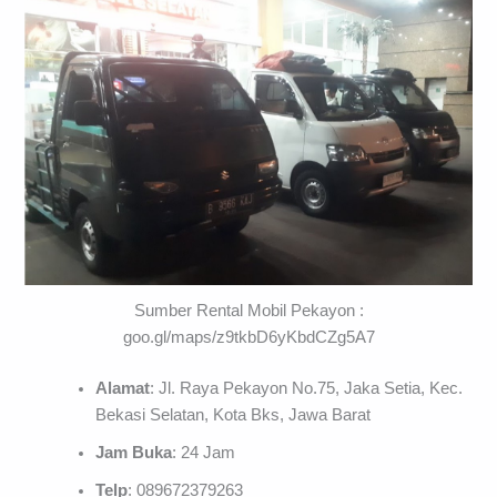
Sumber Rental Mobil Pekayon :
goo.gl/maps/z9tkbD6yKbdCZg5A7
Alamat
: Jl. Raya Pekayon No.75, Jaka Setia, Kec.
Bekasi Selatan, Kota Bks, Jawa Barat
Jam Buka
: 24 Jam
Telp
: 089672379263