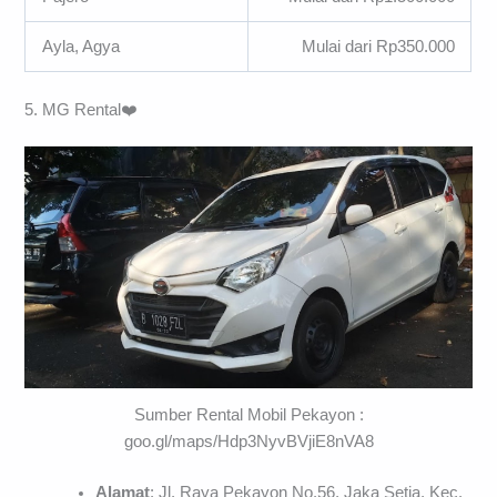
Ayla, Agya
Mulai dari Rp350.000
5. MG Rental❤️
Sumber Rental Mobil Pekayon :
goo.gl/maps/Hdp3NyvBVjiE8nVA8
Alamat
: Jl. Raya Pekayon No.56, Jaka Setia, Kec.