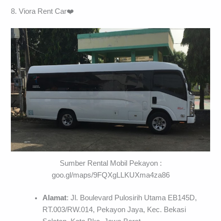
8. Viora Rent Car❤️
Sumber Rental Mobil Pekayon :
goo.gl/maps/9FQXgLLKUXma4za86
Alamat
: Jl. Boulevard Pulosirih Utama EB145D,
RT.003/RW.014, Pekayon Jaya, Kec. Bekasi