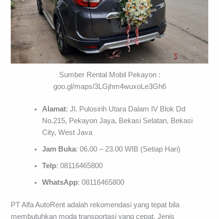
Sumber Rental Mobil Pekayon :
goo.gl/maps/3LGjhm4wuxoLe3Gh6
Alamat
: Jl. Pulosirih Utara Dalam IV Blok Dd
No.215, Pekayon Jaya, Bekasi Selatan, Bekasi
City, West Java
Jam Buka
: 06.00 – 23.00 WIB (Setiap Hari)
Telp
: 08116465800
WhatsApp
: 08116465800
PT Alfa AutoRent adalah rekomendasi yang tepat bila
membutuhkan moda transportasi yang cepat. Jenis