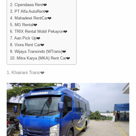
2. Cipendawa Rent❤️
3. PT Alfa AutoRent❤️
4. Mahadewi RentCar❤️
5. MG Rental❤️
6. TRIX Rental Mobil Pekayon❤️
7. Aan Pick Up❤️
8. Viora Rent Car❤️
9. Wijaya Transindo (WTrans)❤️
10. Mitra Karya (MKA) Rent Car❤️
1. Khairani Trans❤️