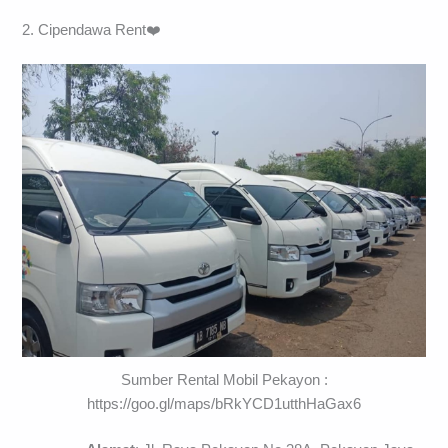
2. Cipendawa Rent❤️
Sumber Rental Mobil Pekayon :
https://goo.gl/maps/bRkYCD1utthHaGax6