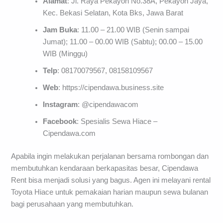
Alamat
: Jl. Raya Pekayon No.38A, Pekayon Jaya,
Kec. Bekasi Selatan, Kota Bks, Jawa Barat
Jam Buka
: 11.00 – 21.00 WIB (Senin sampai
Jumat); 11.00 – 00.00 WIB (Sabtu); 00.00 – 15.00
WIB (Minggu)
Telp
: 08170079567, 08158109567
Web
: https://cipendawa.business.site
Instagram
: @cipendawacom
Facebook
: Spesialis Sewa Hiace –
Cipendawa.com
Apabila ingin melakukan perjalanan bersama rombongan dan
membutuhkan kendaraan berkapasitas besar, Cipendawa
Rent bisa menjadi solusi yang bagus. Agen ini melayani rental
Toyota Hiace untuk pemakaian harian maupun sewa bulanan
bagi perusahaan yang membutuhkan.