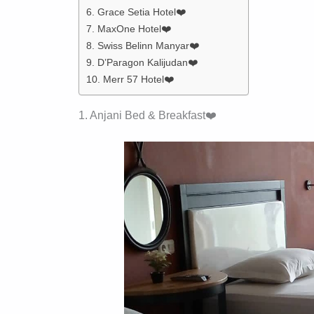
6. Grace Setia Hotel❤️
7. MaxOne Hotel❤️
8. Swiss Belinn Manyar❤️
9. D’Paragon Kalijudan❤️
10. Merr 57 Hotel❤️
1. Anjani Bed & Breakfast❤️