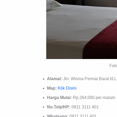
Fot
Alamat:
Jln. Wisma Permai Barat I/LL
Map:
Klik Disini
Harga Mulai:
Rp.264.000 per malam
No.Telp/HP:
0811 3111 401
Whatsapp:
0811 3111 401