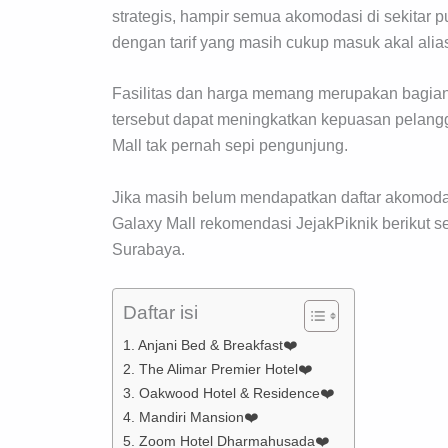
strategis, hampir semua akomodasi di sekitar p
dengan tarif yang masih cukup masuk akal alia
Fasilitas dan harga memang merupakan bagian t
tersebut dapat meningkatkan kepuasan pelangg
Mall tak pernah sepi pengunjung.
Jika masih belum mendapatkan daftar akomoda
Galaxy Mall rekomendasi JejakPiknik berikut s
Surabaya.
Daftar isi
1. Anjani Bed & Breakfast❤️
2. The Alimar Premier Hotel❤️
3. Oakwood Hotel & Residence❤️
4. Mandiri Mansion❤️
5. Zoom Hotel Dharmahusada❤️