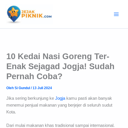
Lewati
ke
konten
10 Kedai Nasi Goreng Ter-
Enak Sejagad Jogja! Sudah
Pernah Coba?
Oleh
Si Gundul
/
13 Juli 2024
Jika sering berkunjung ke
Jogja
kamu pasti akan banyak
menemui penjual makanan yang berjejer di seluruh sudut
Kota.
Dari mulai makanan khas tradisional sampai internasional.