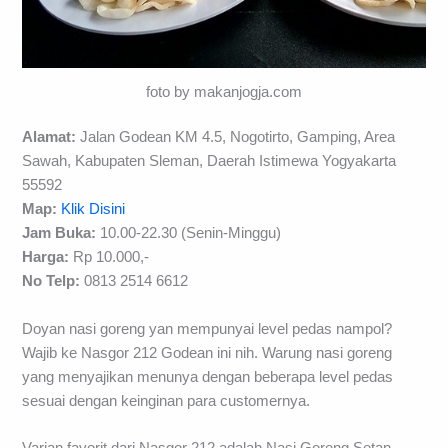
foto by makanjogja.com
Alamat:
Jalan Godean KM 4.5, Nogotirto, Gamping, Area
Sawah, Kabupaten Sleman, Daerah Istimewa Yogyakarta
55592
Map:
Klik Disini
Jam Buka:
10.00-22.30 (Senin-Minggu)
Harga:
Rp 10.000,-
No Telp:
0813 2514 6612
Doyan nasi goreng yan mempunyai level pedas nampol?
Wajib ke Nasgor 212 Godean ini nih. Warung nasi goreng
yang menyajikan menunya dengan beberapa level pedas
sesuai dengan keinginan para customernya.