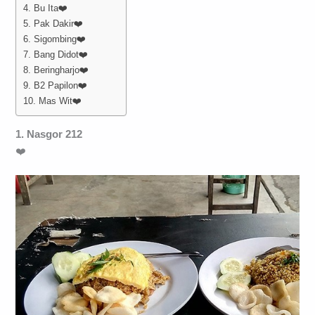
4. Bu Ita❤️
5. Pak Dakir❤️
6. Sigombing❤️
7. Bang Didot❤️
8. Beringharjo❤️
9. B2 Papilon❤️
10. Mas Wit❤️
1. Nasgor 212
❤️