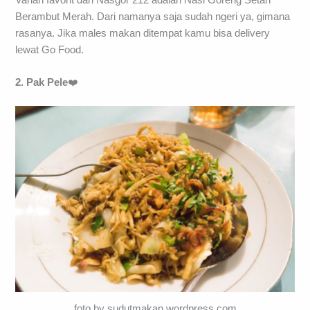
Varian favorit dari Nasgor 212 adalah Nasi Goreng Setan
Berambut Merah. Dari namanya saja sudah ngeri ya, gimana
rasanya. Jika males makan ditempat kamu bisa delivery
lewat Go Food.
2. Pak Pele
❤️
foto by sudutmakan.wordpress.com