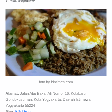
3. Mas Gepenk
❤️
foto by idntimes.com
Alamat:
Jalan Abu Bakar Ali Nomor 16, Kotabaru,
Gondokusuman, Kota Yogyakarta, Daerah Istimewa
Yogyakarta 55224
Map:
Klik Disini