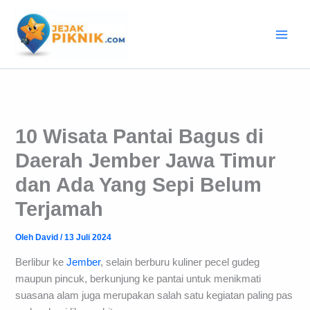
Lewati
ke
konten
10 Wisata Pantai Bagus di
Daerah Jember Jawa Timur
dan Ada Yang Sepi Belum
Terjamah
Oleh
David
/
13 Juli 2024
Berlibur ke
Jember
, selain berburu kuliner pecel gudeg
maupun pincuk, berkunjung ke pantai untuk menikmati
suasana alam juga merupakan salah satu kegiatan paling pas