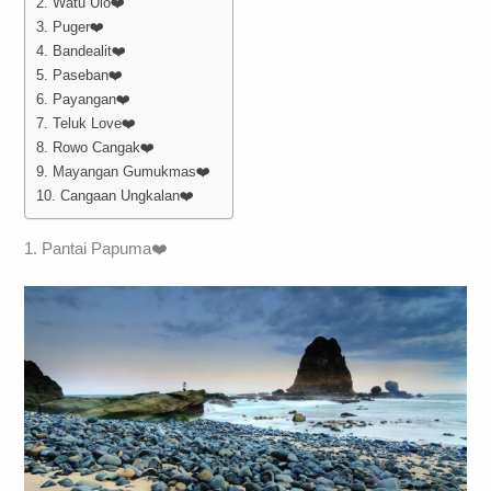
2. Watu Ulo❤️
3. Puger❤️
4. Bandealit❤️
5. Paseban❤️
6. Payangan❤️
7. Teluk Love❤️
8. Rowo Cangak❤️
9. Mayangan Gumukmas❤️
10. Cangaan Ungkalan❤️
1. Pantai Papuma❤️