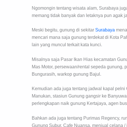
Ngomongin tentang wisata alam, Surabaya jug
memang tidak banyak dan letaknya pun agak jauh
Meski begitu, gunung di sekitar
Surabaya
menar
mencari mana saja gunung terdekat di Kota Pah
lain yang muncul terkait kata kunci.
Misalnya saja Pasar Ikan Hias kecamatan Gunun
Mas Motor, persewaan/rental sepeda gunung, 
Bungurasih, warkop gunung Bajul.
Kemudian ada juga tentang jadwal kapal pelni 
Manukan, stasiun Gunung gangsir ke Banyuwan
perlengkapan naik gunung Kertajaya, agen bu
Bahkan ada juga tentang Purimas Regency, rum
Gunung Subur, Cafe Nuansa, menjual celana / 