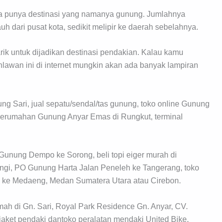
a punya destinasi yang namanya gunung. Jumlahnya
 dari pusat kota, sedikit melipir ke daerah sebelahnya.
ik untuk dijadikan destinasi pendakian. Kalau kamu
lawan ini di internet mungkin akan ada banyak lampiran
g Sari, jual sepatu/sendal/tas gunung, toko online Gunung
perumahan Gunung Anyar Emas di Rungkut, terminal
Gunung Dempo ke Sorong, beli topi eiger murah di
gi, PO Gunung Harta Jalan Peneleh ke Tangerang, toko
s ke Medaeng, Medan Sumatera Utara atau Cirebon.
ah di Gn. Sari, Royal Park Residence Gn. Anyar, CV.
jaket pendaki dantoko peralatan mendaki United Bike.