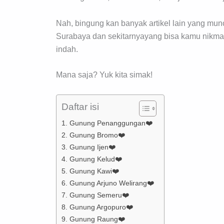
Nah, bingung kan banyak artikel lain yang munc
Surabaya dan sekitarnyayang bisa kamu nikmat
indah.
Mana saja? Yuk kita simak!
Daftar isi
1. Gunung Penanggungan❤️
2. Gunung Bromo❤️
3. Gunung Ijen❤️
4. Gunung Kelud❤️
5. Gunung Kawi❤️
6. Gunung Arjuno Welirang❤️
7. Gunung Semeru❤️
8. Gunung Argopuro❤️
9. Gunung Raung❤️