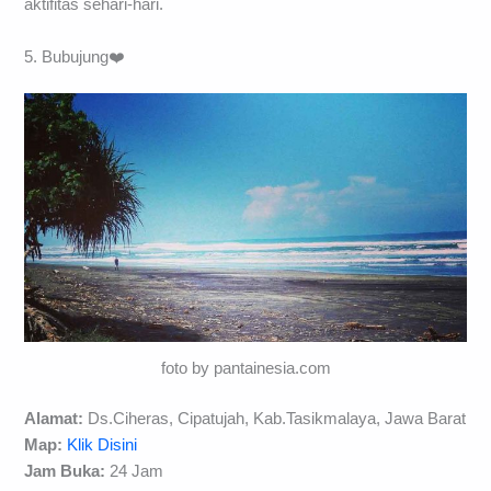
aktifitas sehari-hari.
5. Bubujung❤️
foto by pantainesia.com
Alamat:
Ds.Ciheras, Cipatujah, Kab.Tasikmalaya, Jawa Barat
Map:
Klik Disini
Jam Buka:
24 Jam