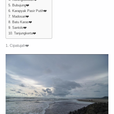
5. Bubujung❤️
6. Karapyak Pasir Putih❤️
7. Madosari❤️
8. Batu Karas❤️
9. Santolo❤️
10. Tanjungkerta❤️
1. Cipatujah❤️