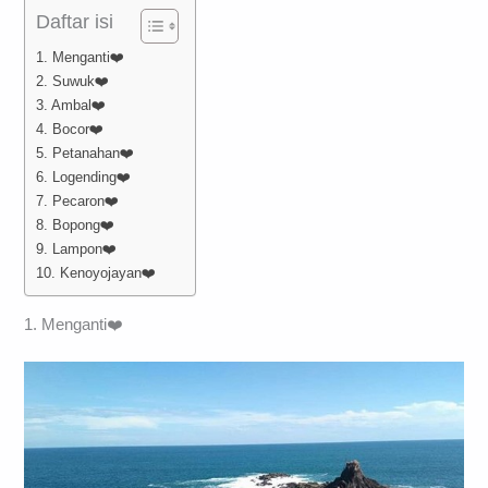
Daftar isi
1. Menganti❤️
2. Suwuk❤️
3. Ambal❤️
4. Bocor❤️
5. Petanahan❤️
6. Logending❤️
7. Pecaron❤️
8. Bopong❤️
9. Lampon❤️
10. Kenoyojayan❤️
1. Menganti❤️