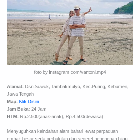
foto by instagram.com/vantoni.mp4
Alamat:
Dsn.Suwuk, Tambakmulyo, Kec.Puring, Kebumen,
Jawa Tengah
Map:
Klik Disini
Jam Buka:
24 Jam
HTM:
Rp.2.500(anak-anak), Rp.4.500(dewasa)
Menyuguhkan keindahan alam bahari lewat perpaduan
ombak besar serta perbukitan dan sederet pepohonan hijau,