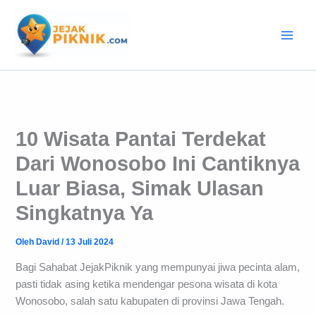
Lewati
ke
konten
10 Wisata Pantai Terdekat
Dari Wonosobo Ini Cantiknya
Luar Biasa, Simak Ulasan
Singkatnya Ya
Oleh
David
/
13 Juli 2024
Bagi Sahabat JejakPiknik yang mempunyai jiwa pecinta alam,
pasti tidak asing ketika mendengar pesona wisata di kota
Wonosobo, salah satu kabupaten di provinsi Jawa Tengah.