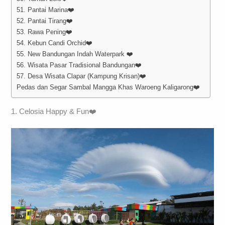
51. Pantai Marina❤️
52. Pantai Tirang❤️
53. Rawa Pening❤️
54. Kebun Candi Orchid❤️
55. New Bandungan Indah Waterpark ❤️
56. Wisata Pasar Tradisional Bandungan❤️
57. Desa Wisata Clapar (Kampung Krisan)❤️
Pedas dan Segar Sambal Mangga Khas Waroeng Kaligarong❤️
1. Celosia Happy & Fun❤️