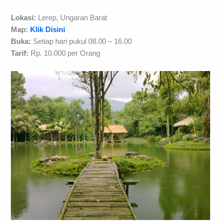
Lokasi:
Lerep, Ungaran Barat
Map:
Klik Disini
Buka:
Setiap hari pukul 08.00 – 16.00
Tarif:
Rp. 10.000 per Orang