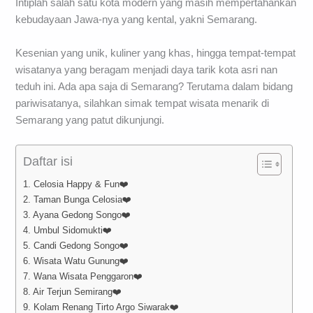
Intiplah salah satu kota modern yang masih mempertahankan
kebudayaan Jawa-nya yang kental, yakni Semarang.
Kesenian yang unik, kuliner yang khas, hingga tempat-tempat
wisatanya yang beragam menjadi daya tarik kota asri nan
teduh ini. Ada apa saja di Semarang? Terutama dalam bidang
pariwisatanya, silahkan simak tempat wisata menarik di
Semarang yang patut dikunjungi.
Daftar isi
1. Celosia Happy & Fun❤️
2. Taman Bunga Celosia❤️
3. Ayana Gedong Songo❤️
4. Umbul Sidomukti❤️
5. Candi Gedong Songo❤️
6. Wisata Watu Gunung❤️
7. Wana Wisata Penggaron❤️
8. Air Terjun Semirang❤️
9. Kolam Renang Tirto Argo Siwarak❤️