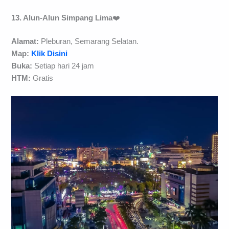
13. Alun-Alun Simpang Lima
❤️
Alamat:
Pleburan, Semarang Selatan.
Map:
Klik Disini
Buka:
Setiap hari 24 jam
HTM:
Gratis