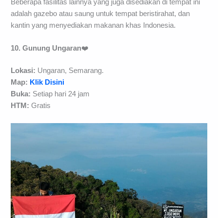
Beberapa fasilitas lainnya yang juga disediakan di tempat ini
adalah gazebo atau saung untuk tempat beristirahat, dan
kantin yang menyediakan makanan khas Indonesia.
10. Gunung Ungaran
❤️
Lokasi:
Ungaran, Semarang.
Map:
Klik Disini
Buka:
Setiap hari 24 jam
HTM:
Gratis