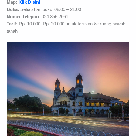
Map:
Klik Disini
Buka:
Setiap hari pukul 08.00 – 21.00
Nomer Telepon:
024 356 2661
Tarif:
Rp. 10.000, Rp. 30.000 untuk terusan ke ruang bawah
tanah