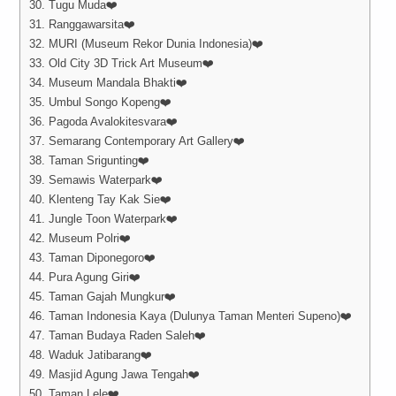
30. Tugu Muda❤️
31. Ranggawarsita❤️
32. MURI (Museum Rekor Dunia Indonesia)❤️
33. Old City 3D Trick Art Museum❤️
34. Museum Mandala Bhakti❤️
35. Umbul Songo Kopeng❤️
36. Pagoda Avalokitesvara❤️
37. Semarang Contemporary Art Gallery❤️
38. Taman Srigunting❤️
39. Semawis Waterpark❤️
40. Klenteng Tay Kak Sie❤️
41. Jungle Toon Waterpark❤️
42. Museum Polri❤️
43. Taman Diponegoro❤️
44. Pura Agung Giri❤️
45. Taman Gajah Mungkur❤️
46. Taman Indonesia Kaya (Dulunya Taman Menteri Supeno)❤️
47. Taman Budaya Raden Saleh❤️
48. Waduk Jatibarang❤️
49. Masjid Agung Jawa Tengah❤️
50. Taman Lele❤️