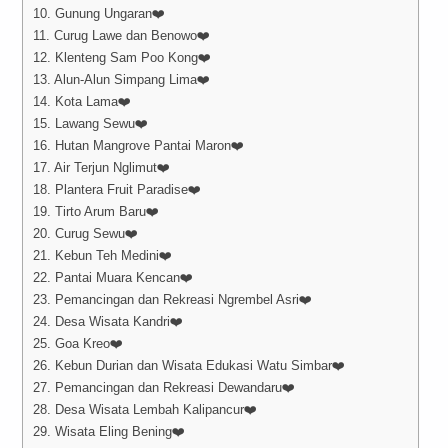
10. Gunung Ungaran❤️
11. Curug Lawe dan Benowo❤️
12. Klenteng Sam Poo Kong❤️
13. Alun-Alun Simpang Lima❤️
14. Kota Lama❤️
15. Lawang Sewu❤️
16. Hutan Mangrove Pantai Maron❤️
17. Air Terjun Nglimut❤️
18. Plantera Fruit Paradise❤️
19. Tirto Arum Baru❤️
20. Curug Sewu❤️
21. Kebun Teh Medini❤️
22. Pantai Muara Kencan❤️
23. Pemancingan dan Rekreasi Ngrembel Asri❤️
24. Desa Wisata Kandri❤️
25. Goa Kreo❤️
26. Kebun Durian dan Wisata Edukasi Watu Simbar❤️
27. Pemancingan dan Rekreasi Dewandaru❤️
28. Desa Wisata Lembah Kalipancur❤️
29. Wisata Eling Bening❤️