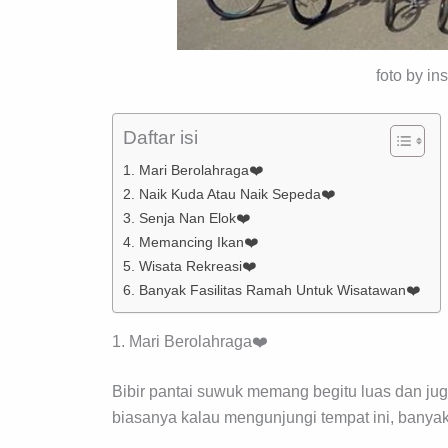
foto by i
Daftar isi
1. Mari Berolahraga❤️
2. Naik Kuda Atau Naik Sepeda❤️
3. Senja Nan Elok❤️
4. Memancing Ikan❤️
5. Wisata Rekreasi❤️
6. Banyak Fasilitas Ramah Untuk Wisatawan❤️
1. Mari Berolahraga❤️
Bibir pantai suwuk memang begitu luas dan jug
biasanya kalau mengunjungi tempat ini, banya