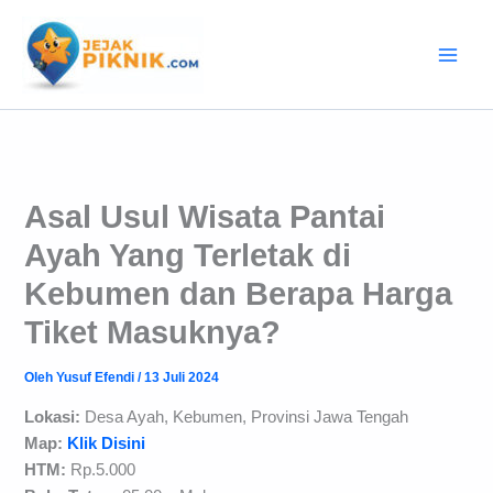
Lewati
ke
konten
Asal Usul Wisata Pantai
Ayah Yang Terletak di
Kebumen dan Berapa Harga
Tiket Masuknya?
Oleh
Yusuf Efendi
/
13 Juli 2024
Lokasi:
Desa Ayah, Kebumen, Provinsi Jawa Tengah
Map:
Klik Disini
HTM:
Rp.5.000