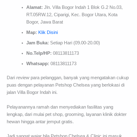
Alamat:
Jln. Villa Bogor Indah 1 Blok G.2 No.03,
RT.05RW.12, Ciparigi, Kec. Bogor Utara, Kota
Bogor, Jawa Barat
Map:
Klik Disini
Jam Buka:
Setiap Hari (09.00-20.00)
No.Telp/HP:
08113811173
Whatsapp:
08113811173
Dari
review
para pelanggan, banyak yang mengatakan cukup
puas dengan pelayanan Petshop Chelsea yang berlokasi di
jalan Villa Bogor Indah ini.
Pelayanannya ramah dan menyediakan fasilitas yang
lengkap, dari mulai pet shop, grooming, layanan klinik dokter
hewan hingga antar jemput gratis.
Jadi sangat wajar bila Petshop Chelsea & Clinic ini masuk