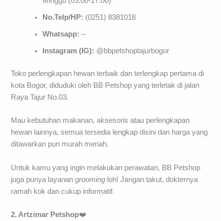
Minggu (09.00-17.00)
No.Telp/HP:
(0251) 8381018
Whatsapp:
–
Instagram (IG):
@bbpetshoptajurbogor
Toko perlengkapan hewan terbaik dan terlengkap pertama di
kota Bogor, diduduki oleh BB Petshop yang terletak di jalan
Raya Tajur No.03.
Mau kebutuhan makanan, aksesoris atau perlengkapan
hewan lainnya, semua tersedia lengkap disini dan harga yang
ditawarkan pun murah meriah.
Untuk kamu yang ingin melakukan perawatan, BB Petshop
juga punya layanan
grooming
loh! Jangan takut, dokternya
ramah kok dan cukup informatif.
2. Artzimar
Petshop
❤️