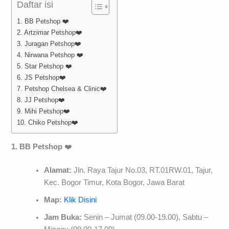
Daftar isi
1. BB Petshop ❤️
2. Artzimar Petshop❤️
3. Juragan Petshop❤️
4. Nirwana Petshop ❤️
5. Star Petshop ❤️
6. JS Petshop❤️
7. Petshop Chelsea & Clinic❤️
8. JJ Petshop❤️
9. Mihi Petshop❤️
10. Chiko Petshop❤️
1. BB Petshop
❤️
Alamat:
Jln. Raya Tajur No.03, RT.01RW.01, Tajur,
Kec. Bogor Timur, Kota Bogor, Jawa Barat
Map:
Klik Disini
Jam Buka:
Senin – Jumat (09.00-19.00), Sabtu –