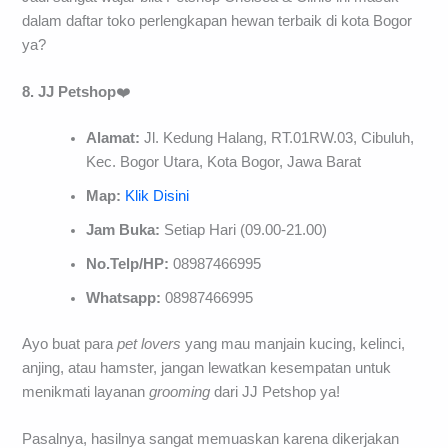
dalam daftar toko perlengkapan hewan terbaik di kota Bogor
ya?
8. JJ Petshop
❤️
Alamat:
Jl. Kedung Halang, RT.01RW.03, Cibuluh,
Kec. Bogor Utara, Kota Bogor, Jawa Barat
Map:
Klik Disini
Jam Buka:
Setiap Hari (09.00-21.00)
No.Telp/HP:
08987466995
Whatsapp:
08987466995
Ayo buat para
pet
lovers
yang mau manjain kucing, kelinci,
anjing, atau hamster, jangan lewatkan kesempatan untuk
menikmati layanan
grooming
dari JJ Petshop ya!
Pasalnya, hasilnya sangat memuaskan karena dikerjakan