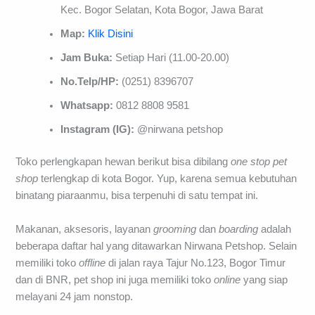
Kec. Bogor Selatan, Kota Bogor, Jawa Barat
Map:
Klik Disini
Jam Buka:
Setiap Hari (11.00-20.00)
No.Telp/HP:
(0251) 8396707
Whatsapp:
0812 8808 9581
Instagram (IG):
@nirwana petshop
Toko perlengkapan hewan berikut bisa dibilang
one stop pet
shop
terlengkap di kota Bogor. Yup, karena semua kebutuhan
binatang piaraanmu, bisa terpenuhi di satu tempat ini.
Makanan, aksesoris, layanan
grooming
dan
boarding
adalah
beberapa daftar hal yang ditawarkan Nirwana Petshop. Selain
memiliki toko
offline
di jalan raya Tajur No.123, Bogor Timur
dan di BNR, pet shop ini juga memiliki toko
online
yang siap
melayani 24 jam nonstop.