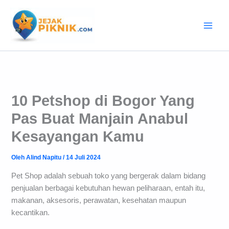
Lewati
ke
konten
10 Petshop di Bogor Yang
Pas Buat Manjain Anabul
Kesayangan Kamu
Oleh
Alind Napitu
/
14 Juli 2024
Pet Shop adalah sebuah toko yang bergerak dalam bidang
penjualan berbagai kebutuhan hewan peliharaan, entah itu,
makanan, aksesoris, perawatan, kesehatan maupun
kecantikan.