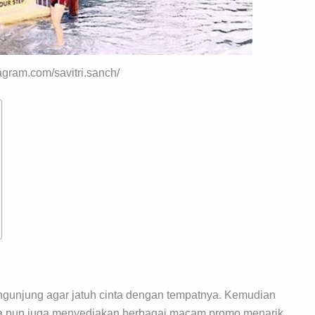
tagram.com/savitri.sanch/
gunjung agar jatuh cinta dengan tempatnya. Kemudian
rta pun juga menyediakan berbagai macam promo menarik