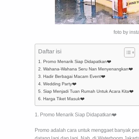
foto by ins
Daftar isi
1. Promo Menarik Siap Didapatkan❤️
2. Wahana-Wahana Seru Nan Menyenangkan❤️
3. Hadir Berbagai Macam Event❤️
4. Wedding Party❤️
5. Siap Menjadi Tuan Rumah Untuk Acara Kita❤️
6. Harga Tiket Masuk❤️
1. Promo Menarik Siap Didapatkan❤️
Promo adalah cara untuk menggaet banyak pen
datang lagi dan lagi. Nah, di Waterboom Jaka