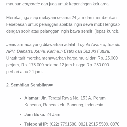
maupun
corporate
dan juga untuk kepentingan keluarga.
Mereka juga siap melayani selama 24 jam dan memberikan
kebebasan untuk pelanggan apabila ingin sewa mobil lengkap
dengan sopir atau pelanggan ingin bawa sendiri (lepas kunci).
Jenis armada yang ditawarkan adalah T
oyota Avanza, Suzuki
APV, Daihatsu Xenia, Karimun Estilo
dan
Suzuki Futura
.
Untuk tarif mereka menawarkan harga mulai dari Rp. 25.000
perjam, Rp. 175.000 selama 12 jam hingga Rp. 250.000
perhari atau 24 jam.
2. Sembilan Sembilan
❤️
Alamat:
Jln. Teratai Raya No. 153 A, Perum
Kencana, Rancaekek, Bandung, Indonesia
Jam Buka:
24 Jam
Telepon/HP:
(022) 7791588, 0821 2915 5599, 0878