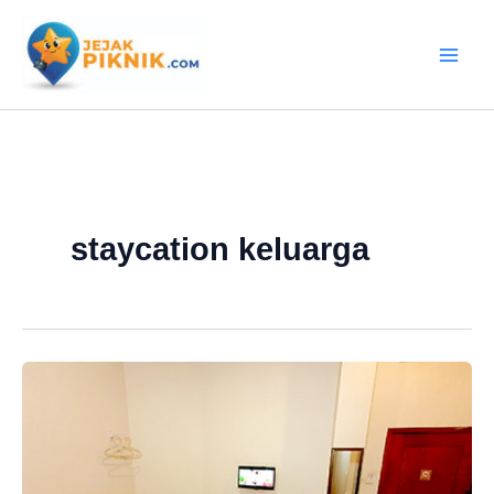
Lewati
ke
konten
staycation keluarga