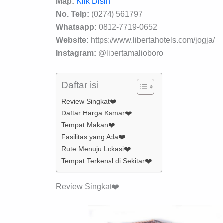
Map:
Klik Disini
No. Telp:
(0274) 561797
Whatsapp:
0812-7719-0652
Website:
https://www.libertahotels.com/jogja/
Instagram:
@libertamalioboro
Daftar isi
Review Singkat❤️
Daftar Harga Kamar❤️
Tempat Makan❤️
Fasilitas yang Ada❤️
Rute Menuju Lokasi❤️
Tempat Terkenal di Sekitar❤️
Review Singkat❤️