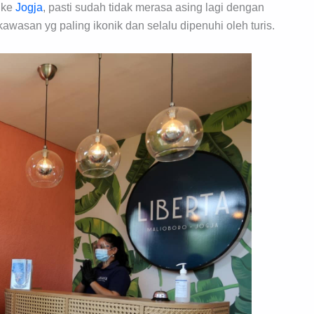
 ke
Jogja
, pasti sudah tidak merasa asing lagi dengan
wasan yg paling ikonik dan selalu dipenuhi oleh turis.