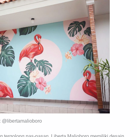
y: @libertamalioboro
g tergolong pas-pasan, Liberta Malioboro memiliki desain