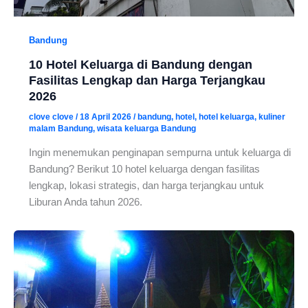
Bandung
10 Hotel Keluarga di Bandung dengan
Fasilitas Lengkap dan Harga Terjangkau
2026
clove clove
/
18 April 2026
/
bandung
,
hotel
,
hotel keluarga
,
kuliner
malam Bandung
,
wisata keluarga Bandung
Ingin menemukan penginapan sempurna untuk keluarga di
Bandung? Berikut 10 hotel keluarga dengan fasilitas
lengkap, lokasi strategis, dan harga terjangkau untuk
Liburan Anda tahun 2026.