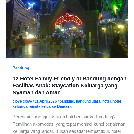
Bandung
12 Hotel Family-Friendly di Bandung dengan
Fasilitas Anak: Staycation Keluarga yang
Nyaman dan Aman
clove clove
/
11 April 2026
/
bandung
,
bandung utara
,
hotel
,
hotel
keluarga
,
wisata keluarga Bandung
Berencana mengajak buah hati berlibur ke Bandung?
Pemilihan akomodasi yang tepat menjadi kunci perjalanan
keluarga yang lancar. Bukan sekadar tempat tidur, hotel