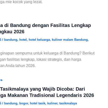
ngga mie kocok yang lezat.
ga di Bandung dengan Fasilitas Lengkap
ngkau 2026
26
/
bandung
,
hotel
,
hotel keluarga
,
kuliner malam Bandung
,
inapan sempurna untuk keluarga di Bandung? Berikut
an fasilitas lengkap, lokasi strategis, dan harga
ran Anda tahun 2026.
ya
 Tasikmalaya yang Wajib Dicoba: Dari
gga Makanan Tradisional Legendaris 2026
26
/
bandung
,
bogor
,
hotel tasik
,
kuliner
,
tasikmalaya