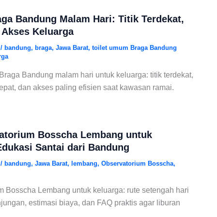
ga Bandung Malam Hari: Titik Terdekat,
 Akses Keluarga
6
/
bandung
,
braga
,
Jawa Barat
,
toilet umum Braga Bandung
rga
raga Bandung malam hari untuk keluarga: titik terdekat,
epat, dan akses paling efisien saat kawasan ramai.
vatorium Bosscha Lembang untuk
Edukasi Santai dari Bandung
6
/
bandung
,
Jawa Barat
,
lembang
,
Observatorium Bosscha
,
um Bosscha Lembang untuk keluarga: rute setengah hari
njungan, estimasi biaya, dan FAQ praktis agar liburan
.