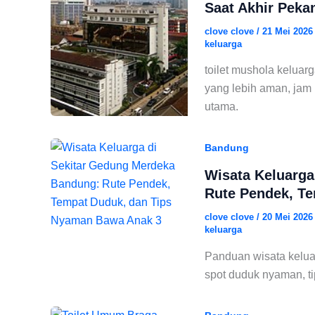
Saat Akhir Peka
clove clove
/
21 Mei 202
keluarga
toilet mushola keluar
yang lebih aman, jam p
utama.
Bandung
Wisata Keluarga
Rute Pendek, T
clove clove
/
20 Mei 202
keluarga
Panduan wisata kelu
spot duduk nyaman, ti