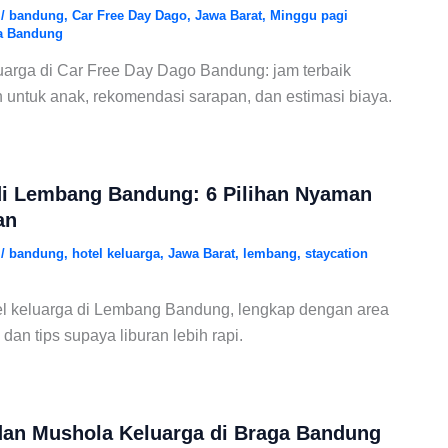
6
/
bandung
,
Car Free Day Dago
,
Jawa Barat
,
Minggu pagi
ga Bandung
uarga di Car Free Day Dago Bandung: jam terbaik
an untuk anak, rekomendasi sarapan, dan estimasi biaya.
di Lembang Bandung: 6 Pilihan Nyaman
an
6
/
bandung
,
hotel keluarga
,
Jawa Barat
,
lembang
,
staycation
l keluarga di Lembang Bandung, lengkap dengan area
 dan tips supaya liburan lebih rapi.
dan Mushola Keluarga di Braga Bandung