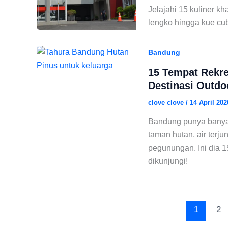
Jelajahi 15 kuliner k
lengko hingga kue cubi
Bandung
15 Tempat Rekre
Destinasi Outd
clove clove
/
14 April 20
Bandung punya banyak
taman hutan, air ter
pegunungan. Ini dia 1
dikunjungi!
1
2