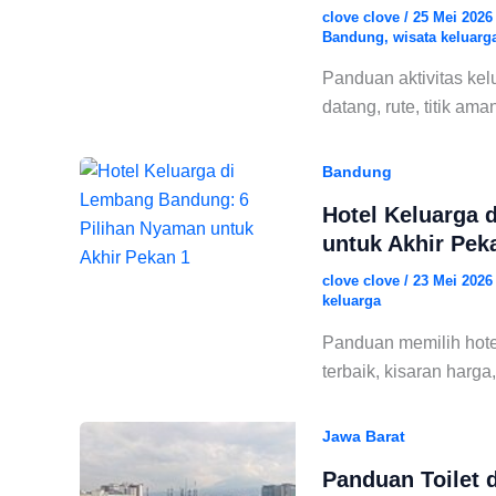
clove clove
/
25 Mei 202
Bandung
,
wisata keluar
Panduan aktivitas kel
datang, rute, titik am
Bandung
Hotel Keluarga 
untuk Akhir Pek
clove clove
/
23 Mei 202
keluarga
Panduan memilih hote
terbaik, kisaran harga,
Jawa Barat
Panduan Toilet 