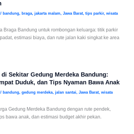
n
6
/
bandung
,
braga
,
jakarta malam
,
Jawa Barat
,
tips parkir
,
wisata
ga Braga Bandung untuk rombongan keluarga: titik parkir
adat, estimasi biaya, dan rute jalan kaki singkat ke area
 di Sekitar Gedung Merdeka Bandung:
empat Duduk, dan Tips Nyaman Bawa Anak
6
/
bandung
,
gedung merdeka
,
jalan santai
,
Jawa Barat
,
wisata
arga Gedung Merdeka Bandung dengan rute pendek,
ps bawa anak, dan estimasi budget akhir pekan.