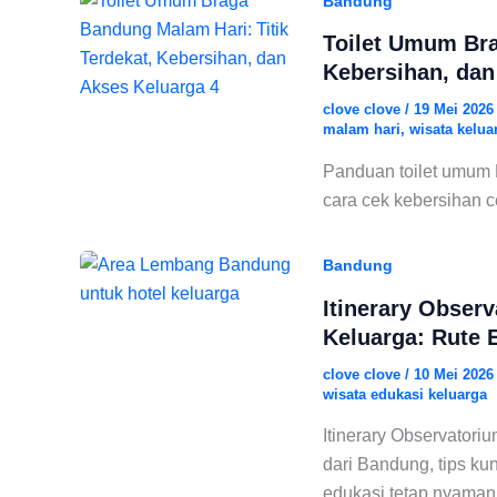
Bandung
Toilet Umum Bra
Kebersihan, dan
clove clove
/
19 Mei 202
malam hari
,
wisata kelua
Panduan toilet umum B
cara cek kebersihan c
Bandung
Itinerary Obser
Keluarga: Rute 
clove clove
/
10 Mei 202
wisata edukasi keluarga
Itinerary Observatori
dari Bandung, tips ku
edukasi tetap nyaman