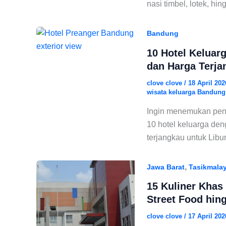
nasi timbel, lotek, hi
Bandung
10 Hotel Keluar
dan Harga Terja
clove clove
/
18 April 20
wisata keluarga Bandung
Ingin menemukan peng
10 hotel keluarga deng
terjangkau untuk Libu
,
Jawa Barat
Tasikmala
15 Kuliner Khas
Street Food hin
clove clove
/
17 April 20