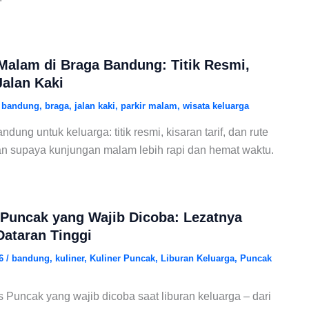
Malam di Braga Bandung: Titik Resmi,
Jalan Kaki
/
bandung
,
braga
,
jalan kaki
,
parkir malam
,
wisata keluarga
dung untuk keluarga: titik resmi, kisaran tarif, dan rute
an supaya kunjungan malam lebih rapi dan hemat waktu.
 Puncak yang Wajib Dicoba: Lezatnya
ataran Tinggi
26
/
bandung
,
kuliner
,
Kuliner Puncak
,
Liburan Keluarga
,
Puncak
s Puncak yang wajib dicoba saat liburan keluarga – dari