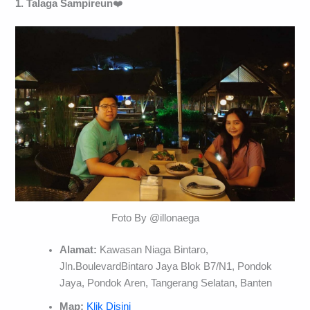
1. Talaga Sampireun
❤️
Foto By @illonaega
Alamat:
Kawasan Niaga Bintaro,
Jln.BoulevardBintaro Jaya Blok B7/N1, Pondok
Jaya, Pondok Aren, Tangerang Selatan, Banten
Map:
Klik Disini