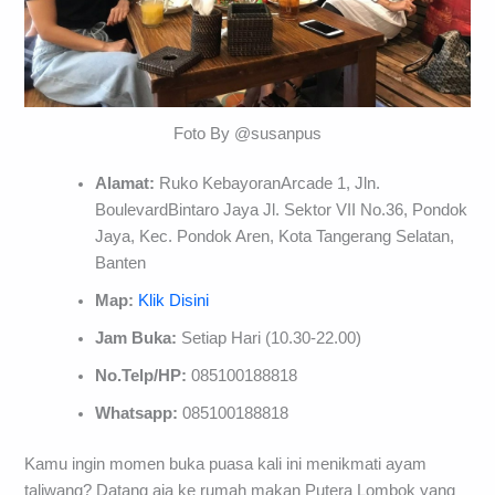
Foto By @susanpus
Alamat:
Ruko KebayoranArcade 1, Jln.
BoulevardBintaro Jaya Jl. Sektor VII No.36, Pondok
Jaya, Kec. Pondok Aren, Kota Tangerang Selatan,
Banten
Map:
Klik Disini
Jam Buka:
Setiap Hari (10.30-22.00)
No.Telp/HP:
085100188818
Whatsapp:
085100188818
Kamu ingin momen buka puasa kali ini menikmati ayam
taliwang? Datang aja ke rumah makan Putera Lombok yang