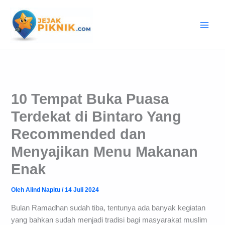
Lewati
ke
konten
10 Tempat Buka Puasa
Terdekat di Bintaro Yang
Recommended dan
Menyajikan Menu Makanan
Enak
Oleh
Alind Napitu
/
14 Juli 2024
Bulan Ramadhan sudah tiba, tentunya ada banyak kegiatan
yang bahkan sudah menjadi tradisi bagi masyarakat muslim