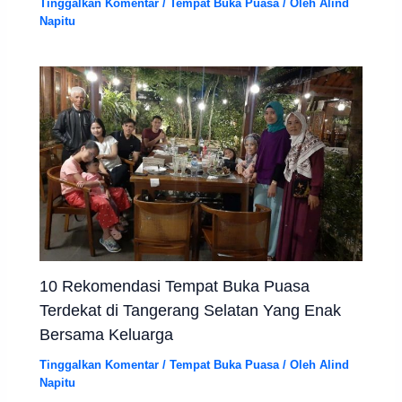
Tinggalkan Komentar
/
Tempat Buka Puasa
/ Oleh
Alind
Napitu
10 Rekomendasi Tempat Buka Puasa
Terdekat di Tangerang Selatan Yang Enak
Bersama Keluarga
Tinggalkan Komentar
/
Tempat Buka Puasa
/ Oleh
Alind
Napitu