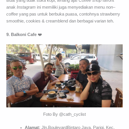
Buat yang tidak suka kopi, tenang aja!
Coffee shop
favorit
anak
Instagram
ini memiliki juga menyediakan menu
non
–
coffee
yang pas untuk berbuka puasa, contohnya strawberry
smoothie, cookies & creamblend dan berbagai varian teh.
9. Balkoni Cafe
❤️
Foto By @cath_cyclist
Alamat:
Jln.BoulevardBintaro Jaya, Parigi, Kec.