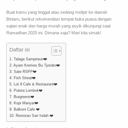
Buat kamu yang tinggal atau sedang melipir ke daerah
Bintaro, berikut rekomendasi tempat buka puasa dengan
sajian enak dan harga murah yang asyik dikunjungi saat
Ramadhan 2025 ini. Dimana saja? Mari kita simak!
Daftar isi
1. Talaga Sampireun❤️
2. Ayam Kremes Bu Tjondro❤️
3. Sate RSPP❤️
4. Fish Streat❤️
5. Lot 9 Cafe & Restaurant❤️
6. Putera Lombok❤️
7. Burgreens❤️
8. Kopi Manyar❤️
9. Balkoni Cafe ❤️
10. Restoran Sari Indah ❤️