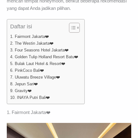
mencari tempat honeymoon, berikut beberapa rekomendasi
yang dapat Anda jadikan pilihan.
Daftar isi
1. Fairmont Jakarta❤️
2. The Westin Jakarta❤️
3. Four Seasons Hotel Jakarta❤️
4. Golden Tulip Holland Resort Batu❤️
5. Bulak Laut Hotel & Resort❤️
6. PinkCoco Bali❤️
7. Uluwatu Breeze Village❤️
8. Jepun Sari❤️
9. Gravity❤️
10. INAYA Putri Bali❤️
1. Fairmont Jakarta❤️