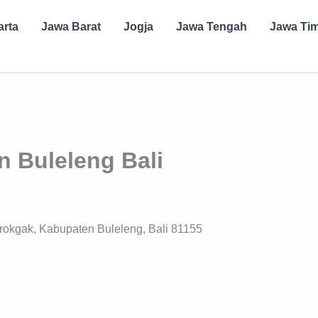
arta
Jawa Barat
Jogja
Jawa Tengah
Jawa Ti
n Buleleng Bali
erokgak, Kabupaten Buleleng, Bali 81155