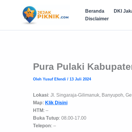
Lewati
ke
Beranda
DKI Jak
konten
Disclaimer
Pura Pulaki Kabupate
Oleh
Yusuf Efendi
/
13 Juli 2024
Lokasi
: Jl. Singaraja-Gilimanuk, Banyupoh, G
Map:
Klik Disini
HTM
: –
Buka Tutup
: 08.00-17.00
Telepon
: –