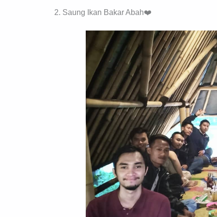
2. Saung Ikan Bakar Abah❤️