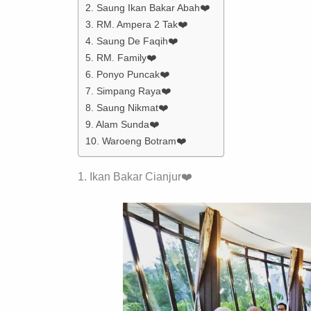
2. Saung Ikan Bakar Abah❤️
3. RM. Ampera 2 Tak❤️
4. Saung De Faqih❤️
5. RM. Family❤️
6. Ponyo Puncak❤️
7. Simpang Raya❤️
8. Saung Nikmat❤️
9. Alam Sunda❤️
10. Waroeng Botram❤️
1. Ikan Bakar Cianjur❤️