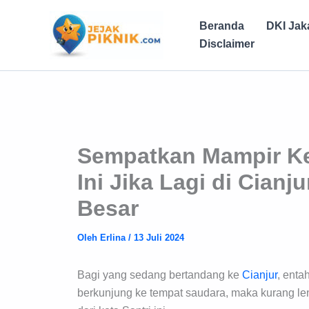
Lewati
ke
Beranda
DKI Jak
konten
Disclaimer
Sempatkan Mampir K
Ini Jika Lagi di Cianj
Besar
Oleh
Erlina
/
13 Juli 2024
Bagi yang sedang bertandang ke
Cianjur
, enta
berkunjung ke tempat saudara, maka kurang len