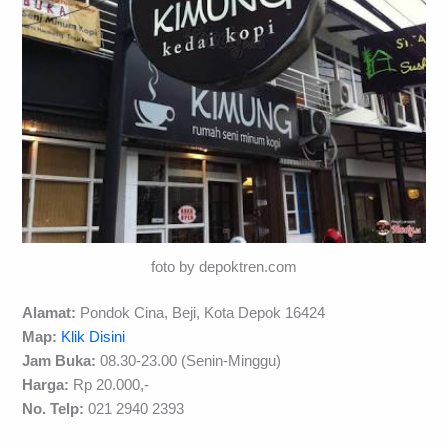
foto by depoktren.com
Alamat:
Pondok Cina, Beji, Kota Depok 16424
Map:
Klik Disini
Jam Buka:
08.30-23.00 (Senin-Minggu)
Harga:
Rp 20.000,-
No. Telp:
021 2940 2393