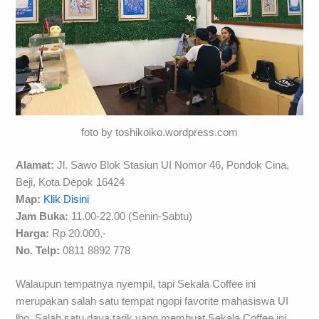
foto by toshikoiko.wordpress.com
Alamat:
Jl. Sawo Blok Stasiun UI Nomor 46, Pondok Cina,
Beji, Kota Depok 16424
Map:
Klik Disini
Jam Buka:
11.00-22.00 (Senin-Sabtu)
Harga:
Rp 20.000,-
No. Telp:
0811 8892 778
Walaupun tempatnya nyempil, tapi Sekala Coffee ini
merupakan salah satu tempat ngopi favorite mahasiswa UI
lho. Salah satu daya tarik yang membuat Sekala Coffee ini