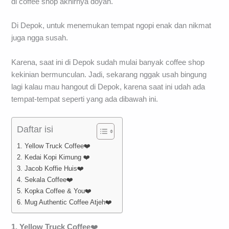
di coffee shop akhirnya doyan.
Di Depok, untuk menemukan tempat ngopi enak dan nikmat
juga ngga susah.
Karena, saat ini di Depok sudah mulai banyak coffee shop
kekinian bermunculan. Jadi, sekarang nggak usah bingung
lagi kalau mau hangout di Depok, karena saat ini udah ada
tempat-tempat seperti yang ada dibawah ini.
Daftar isi
1. Yellow Truck Coffee❤️
2. Kedai Kopi Kimung ❤️
3. Jacob Koffie Huis❤️
4. Sekala Coffee❤️
5. Kopka Coffee & You❤️
6. Mug Authentic Coffee Atjeh❤️
1. Yellow Truck Coffee
❤️