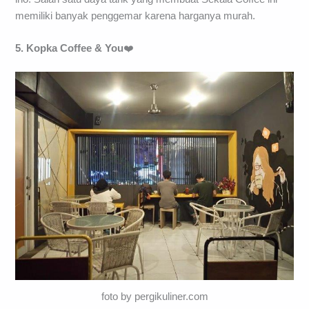
memiliki banyak penggemar karena harganya murah.
5. Kopka Coffee & You
❤️
foto by pergikuliner.com