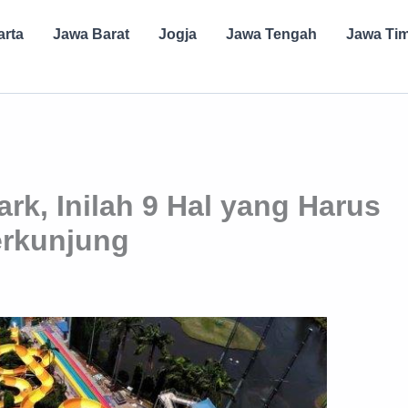
arta
Jawa Barat
Jogja
Jawa Tengah
Jawa Ti
rk, Inilah 9 Hal yang Harus
erkunjung