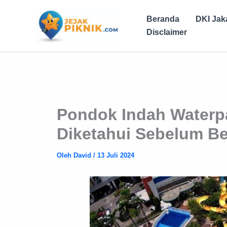
Lewati
ke
Beranda
DKI Jak
konten
Disclaimer
Pondok Indah Waterpa
Diketahui Sebelum B
Oleh
David
/
13 Juli 2024