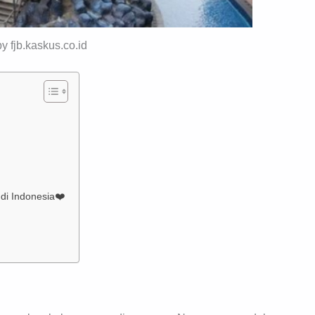
by fjb.kaskus.co.id
di Indonesia❤️