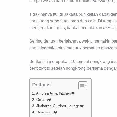
tempat wisata dan hiburan untuk
refreshing
sej
Tidak hanya itu, di Jakarta pun kalian dapa
nongkrong seperti restoran dan café. Di tempa
mengerjakan tugas, bahkan melakukan
meetin
Seiring dengan berjalannya waktu, semakin b
dan fotogenik untuk menarik perhatian masyarak
Berikut ini merupakan 10 tempat nongkrong
in
berfoto-foto setelah nongkrong bersama denga
Daftar isi
1. Amyrea Art & Kitchen❤️
2. Oetara❤️
3. Jimbaran Outdoor Lounge❤️
4. Goedkoop❤️