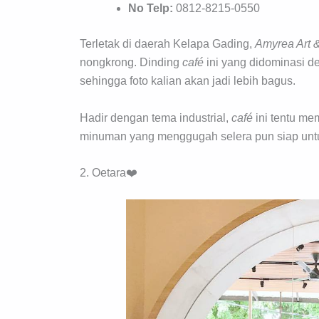
No Telp:
0812-8215-0550
Terletak di daerah Kelapa Gading,
Amyrea Art 
nongkrong. Dinding
café
ini yang didominasi 
sehingga foto kalian akan jadi lebih bagus.
Hadir dengan tema industrial,
café
ini tentu me
minuman yang menggugah selera pun siap untu
2. Oetara❤️