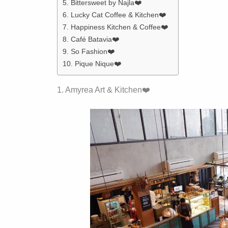
5. Bittersweet by Najla❤️
6. Lucky Cat Coffee & Kitchen❤️
7. Happiness Kitchen & Coffee❤️
8. Café Batavia❤️
9. So Fashion❤️
10. Pique Nique❤️
1. Amyrea Art & Kitchen❤️