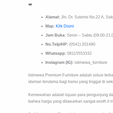
❤️
Alamat:
Jln. Dr. Sutomo No.22 A, Si
Map:
Klik Disini
Jam Buka:
Senin – Sabtu (09.00-21.
No.Telp/HP:
(0541) 201490
Whatsapp:
08115553332
Instagram (IG):
istimewa_furniture
Istimewa Premium Furniture adalah solusi ter
idaman terutama bagi kamu yang tinggal di sek
Kemewahan adalah tujuan para pengunjung dat
bahwa harga yang ditawarkan sangat
worth
it
m