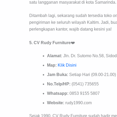
satu langganan masyarakat di kota Samarinda.
Ditambah lagi, sekarang sudah tersedia toko
on
pengiriman ke seluruh wilayah Kaltim. Jadi, bu
perlengkapan kantor, wajib datang kesini ya!
5. CV Rudy Furniture
❤️
Alamat:
Jln. Dr. Sutomo No.58, Sidod
Map:
Klik Disini
Jam Buka:
Setiap Hari (09.00-21.00)
No.Telp/HP:
(0541) 735655
Whatsapp:
0853 9155 5807
Website:
rudy1990.com
Sejak 1990, CV Rudy Furniture sudah hadir m