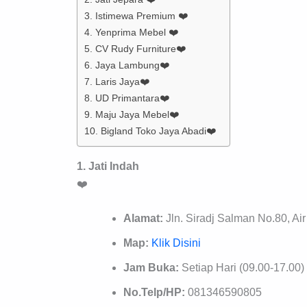
3. Istimewa Premium ❤️
4. Yenprima Mebel ❤️
5. CV Rudy Furniture❤️
6. Jaya Lambung❤️
7. Laris Jaya❤️
8. UD Primantara❤️
9. Maju Jaya Mebel❤️
10. Bigland Toko Jaya Abadi❤️
1. Jati Indah
❤️
Alamat:
Jln. Siradj Salman No.80, A
Map:
Klik Disini
Jam Buka:
Setiap Hari (09.00-17.00)
No.Telp/HP:
081346590805