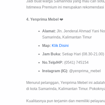
Jadi buat warga Samarinda yang mau cari sofa,
Istimewa Premium ini merupakan rekomendasi 
4. Yenprima Mebel
❤️
Alamat:
Jln. Jenderal Ahmad Yani N
Samarinda, Kalimantan Timur
Map:
Klik Disini
Jam Buka:
Setiap Hari (08.30-21.00)
No.Telp/HP:
(0541) 745154
Instagram (IG):
@yenprima_mebel
Menurut pelanggan, Yenprima Mebel ini adalah 
di kota Samarinda, Kalimantan Timur. Pokokny
Kualitasnya pun terjamin dan memiliki pelayan