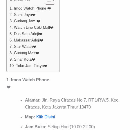
1. Imoo Watch Phone ❤️
2. Sami Jaya❤️
3. Gudang Jam ❤️
4. Watch Line CSB Mall❤️
5. Dua Satu Arloji❤️
6. Makassar Arloji❤️
7. Star Watch❤️
8. Gunung Mas❤️
9. Sinar Kota❤️
10. Toko Jam Tokyo❤️
1. Imoo Watch Phone
❤️
Alamat:
Jln. Raya Ciracas No.7, RT.1/RW.5, Kec.
Ciracas, Kota Jakarta Timur 13470
Map:
Klik Disini
Jam Buka:
Setiap Hari (10.00-22.00)