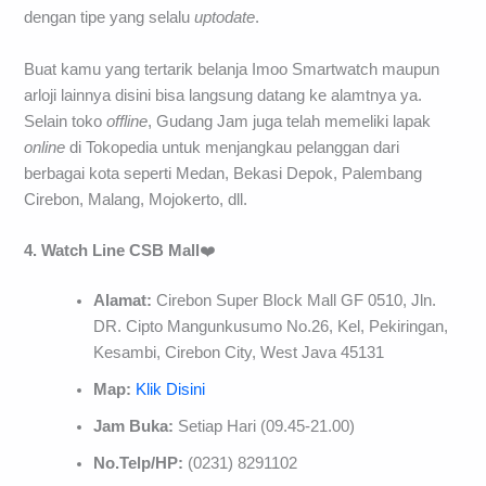
dengan tipe yang selalu
uptodate
.
Buat kamu yang tertarik belanja Imoo Smartwatch maupun
arloji lainnya disini bisa langsung datang ke alamtnya ya.
Selain toko
offline
, Gudang Jam juga telah memeliki lapak
online
di Tokopedia untuk menjangkau pelanggan dari
berbagai kota seperti Medan, Bekasi Depok, Palembang
Cirebon, Malang, Mojokerto, dll.
4. Watch Line CSB Mall
❤️
Alamat:
Cirebon Super Block Mall GF 0510, Jln.
DR. Cipto Mangunkusumo No.26, Kel, Pekiringan,
Kesambi, Cirebon City, West Java 45131
Map:
Klik Disini
Jam Buka:
Setiap Hari (09.45-21.00)
No.Telp/HP:
(0231) 8291102