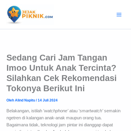
Lewati
ke
konten
Sedang Cari Jam Tangan
Imoo Untuk Anak Tercinta?
Silahkan Cek Rekomendasi
Tokonya Berikut Ini
Oleh
Alind Napitu
/
14 Juli 2024
Belakangan, istilah ‘
watchphone’
atau ‘
smartwatch’
semakin
ngetren di kalangan anak-anak maupun orang tua.
Bagaimana tidak, teknologi jam pintar ini dianggap dapat