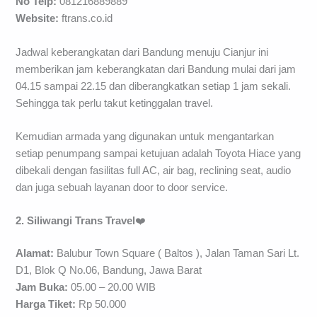
No Telp:
081216889889
Website:
ftrans.co.id
Jadwal keberangkatan dari Bandung menuju Cianjur ini
memberikan jam keberangkatan dari Bandung mulai dari jam
04.15 sampai 22.15 dan diberangkatkan setiap 1 jam sekali.
Sehingga tak perlu takut ketinggalan travel.
Kemudian armada yang digunakan untuk mengantarkan
setiap penumpang sampai ketujuan adalah Toyota Hiace yang
dibekali dengan fasilitas full AC, air bag, reclining seat, audio
dan juga sebuah layanan door to door service.
2. Siliwangi Trans Travel
❤️
Alamat:
Balubur Town Square ( Baltos ), Jalan Taman Sari Lt.
D1, Blok Q No.06, Bandung, Jawa Barat
Jam Buka:
05.00 – 20.00 WIB
Harga Tiket:
Rp 50.000