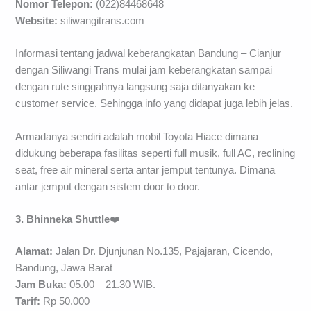
Nomor Telepon:
(022)84468648
Website:
siliwangitrans.com
Informasi tentang jadwal keberangkatan Bandung – Cianjur
dengan Siliwangi Trans mulai jam keberangkatan sampai
dengan rute singgahnya langsung saja ditanyakan ke
customer service. Sehingga info yang didapat juga lebih jelas.
Armadanya sendiri adalah mobil Toyota Hiace dimana
didukung beberapa fasilitas seperti full musik, full AC, reclining
seat, free air mineral serta antar jemput tentunya. Dimana
antar jemput dengan sistem door to door.
3. Bhinneka Shuttle
❤️
Alamat:
Jalan Dr. Djunjunan No.135, Pajajaran, Cicendo,
Bandung, Jawa Barat
Jam Buka:
05.00 – 21.30 WIB.
Tarif:
Rp 50.000