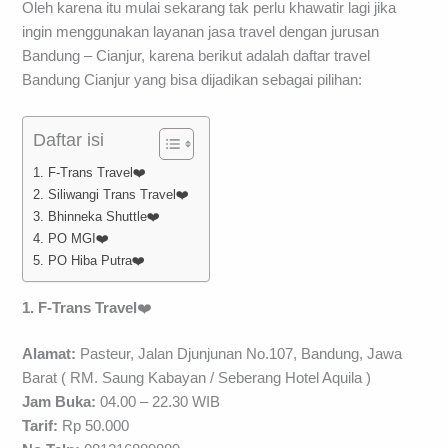
Oleh karena itu mulai sekarang tak perlu khawatir lagi jika
ingin menggunakan layanan jasa travel dengan jurusan
Bandung – Cianjur, karena berikut adalah daftar travel
Bandung Cianjur yang bisa dijadikan sebagai pilihan:
Daftar isi
1. F-Trans Travel❤️
2. Siliwangi Trans Travel❤️
3. Bhinneka Shuttle❤️
4. PO MGI❤️
5. PO Hiba Putra❤️
1. F-Trans Travel
❤️
Alamat:
Pasteur, Jalan Djunjunan No.107, Bandung, Jawa
Barat ( RM. Saung Kabayan / Seberang Hotel Aquila )
Jam Buka:
04.00 – 22.30 WIB
Tarif:
Rp 50.000