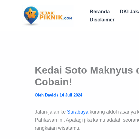
Lewati
ke
Beranda
DKI Jak
konten
Disclaimer
Kedai Soto Maknyus d
Cobain!
Oleh
David
/
14 Juli 2024
Jalan-jalan ke
Surabaya
kurang afdol rasanya 
Pahlawan ini. Apalagi jika kamu adalah seorang f
rangkaian wisatamu.