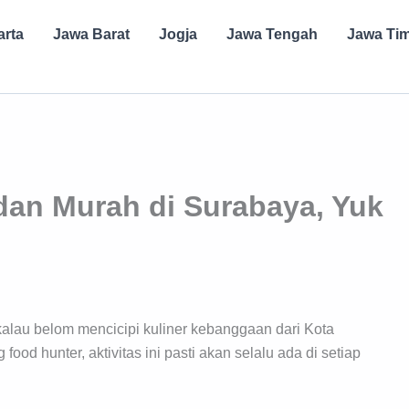
arta
Jawa Barat
Jogja
Jawa Tengah
Jawa Ti
an Murah di Surabaya, Yuk
kalau belom mencicipi kuliner kebanggaan dari Kota
ood hunter, aktivitas ini pasti akan selalu ada di setiap