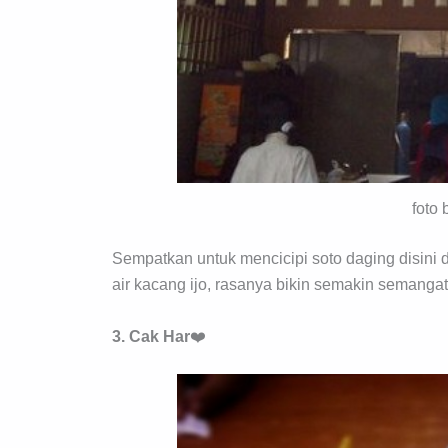
foto
Sempatkan untuk mencicipi soto daging disini
air kacang ijo, rasanya bikin semakin semangat 
3. Cak Har
❤️