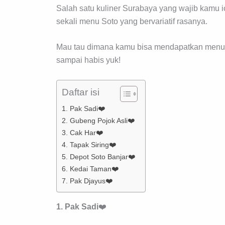
Salah satu kuliner Surabaya yang wajib kamu 
sekali menu Soto yang bervariatif rasanya.
Mau tau dimana kamu bisa mendapatkan menu So
sampai habis yuk!
Daftar isi
1. Pak Sadi❤️
2. Gubeng Pojok Asli❤️
3. Cak Har❤️
4. Tapak Siring❤️
5. Depot Soto Banjar❤️
6. Kedai Taman❤️
7. Pak Djayus❤️
1. Pak Sadi
❤️