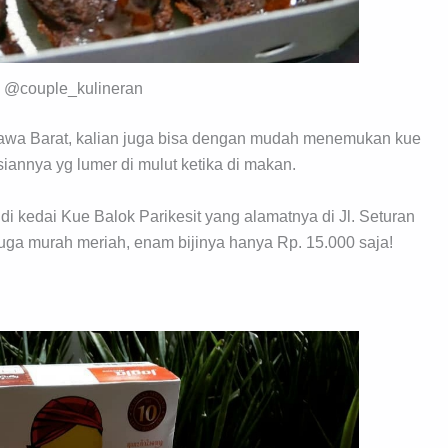
y @couple_kulineran
 Jawa Barat, kalian juga bisa dengan mudah menemukan kue
siannya yg lumer di mulut ketika di makan.
 di kedai Kue Balok Parikesit yang alamatnya di Jl. Seturan
ga murah meriah, enam bijinya hanya Rp. 15.000 saja!