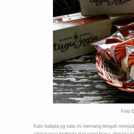
Foto 
Kalo bakpia yg satu ini memang tengah menjad
citarasanya berbeda dari yang biasa, dimana te