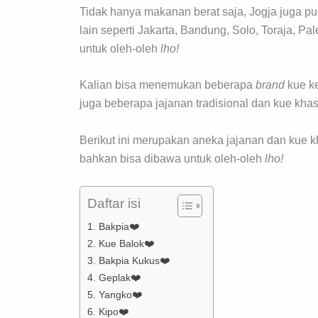
Tidak hanya makanan berat saja, Jogja juga p
lain seperti Jakarta, Bandung, Solo, Toraja, Pa
untuk oleh-oleh
lho!
Kalian bisa menemukan beberapa
brand
kue ke
juga beberapa jajanan tradisional dan kue kha
Berikut ini merupakan aneka jajanan dan kue kh
bahkan bisa dibawa untuk oleh-oleh
lho!
Daftar isi
1. Bakpia❤️
2. Kue Balok❤️
3. Bakpia Kukus❤️
4. Geplak❤️
5. Yangko❤️
6. Kipo❤️