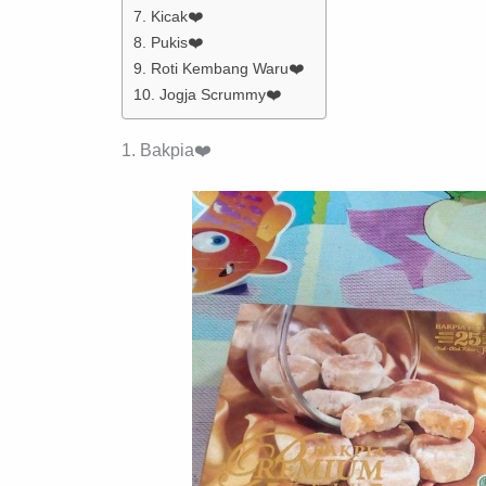
7. Kicak❤️
8. Pukis❤️
9. Roti Kembang Waru❤️
10. Jogja Scrummy❤️
1. Bakpia❤️