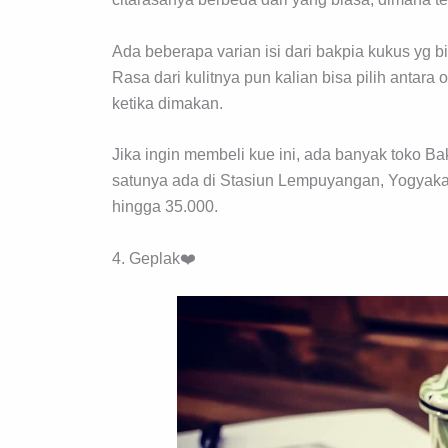
Ada beberapa varian isi dari bakpia kukus yg bis
Rasa dari kulitnya pun kalian bisa pilih antara 
ketika dimakan.
Jika ingin membeli kue ini, ada banyak toko Ba
satunya ada di Stasiun Lempuyangan, Yogyakar
hingga 35.000.
4. Geplak❤️