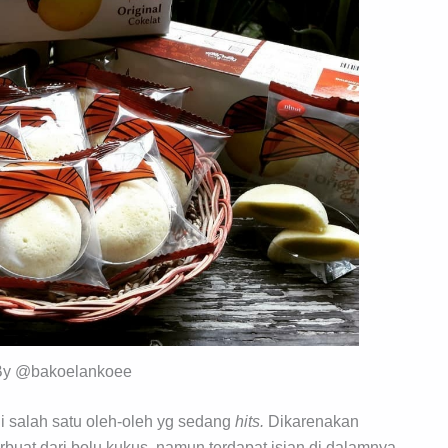
By @bakoelankoee
i salah satu oleh-oleh yg sedang
hits.
Dikarenakan
rbuat dari bolu kukus, namun terdapat isian di dalamnya.