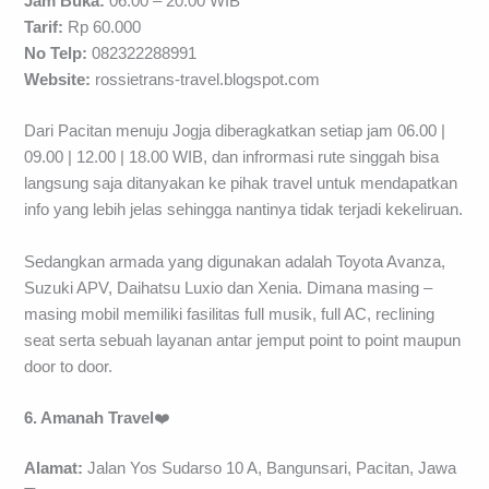
Jam Buka:
06.00 – 20.00 WIB
Tarif:
Rp 60.000
No Telp:
082322288991
Website:
rossietrans-travel.blogspot.com
Dari Pacitan menuju Jogja diberagkatkan setiap jam 06.00 |
09.00 | 12.00 | 18.00 WIB, dan infrormasi rute singgah bisa
langsung saja ditanyakan ke pihak travel untuk mendapatkan
info yang lebih jelas sehingga nantinya tidak terjadi kekeliruan.
Sedangkan armada yang digunakan adalah Toyota Avanza,
Suzuki APV, Daihatsu Luxio dan Xenia. Dimana masing –
masing mobil memiliki fasilitas full musik, full AC, reclining
seat serta sebuah layanan antar jemput point to point maupun
door to door.
6. Amanah Travel
❤️
Alamat:
Jalan Yos Sudarso 10 A, Bangunsari, Pacitan, Jawa