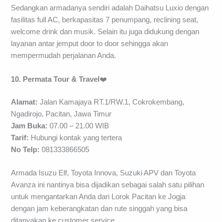
Sedangkan armadanya sendiri adalah Daihatsu Luxio dengan
fasilitas full AC, berkapasitas 7 penumpang, reclining seat,
welcome drink dan musik. Selain itu juga didukung dengan
layanan antar jemput door to door sehingga akan
mempermudah perjalanan Anda.
10. Permata Tour & Travel
❤️
Alamat:
Jalan Kamajaya RT.1/RW.1, Cokrokembang,
Ngadirojo, Pacitan, Jawa Timur
Jam Buka:
07.00 – 21.00 WIB
Tarif:
Hubungi kontak yang tertera
No Telp:
081333866505
Armada Isuzu Elf, Toyota Innova, Suzuki APV dan Toyota
Avanza ini nantinya bisa dijadikan sebagai salah satu pilihan
untuk mengantarkan Anda dari Lorok Pacitan ke Jogja
dengan jam keberangkatan dan rute singgah yang bisa
ditanyakan ke customer service.