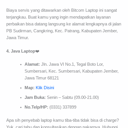
Biaya servis yang ditawarkan oleh Bitcom Laptop ini sangat
terjangkau. Buat kamu yang ingin mendapatkan layanan
perbaikan bisa datang langsung ke alamat lengkapnya di jalan
PB Sudirman, Cangkring, Kec. Patrang, Kabupaten Jember,
Jawa Timur.
4. Java Laptop
❤️
Alamat:
Jln. Jawa VI No.1, Tegal Boto Lor,
Sumbersari, Kec. Sumbersari, Kabupaten Jember,
Jawa Timur 68121
Map:
Klik Disini
Jam Buka:
Senin – Sabtu (09.00-21.00)
No.Telp/HP:
(0331) 337899
Apa sih penyebab laptop kamu tiba-tiba tidak bisa di charge?
Yuk, cari tahu dan konsultasikan dengan pakarnya. Hubungi