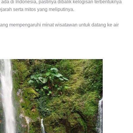
da di Indonesia, pastinya dibalik kelogisan terbentuknya
sejarah serta mitos yang meliputinya.
or yang mempengaruhi minat wisatawan untuk datang ke air