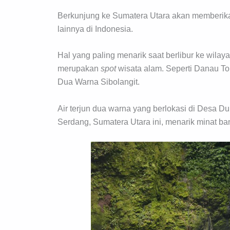
Berkunjung ke Sumatera Utara akan memberika
lainnya di Indonesia.
Hal yang paling menarik saat berlibur ke wilay
merupakan
spot
wisata alam. Seperti Danau Tob
Dua Warna Sibolangit.
Air terjun dua warna yang berlokasi di Desa D
Serdang, Sumatera Utara ini, menarik minat b