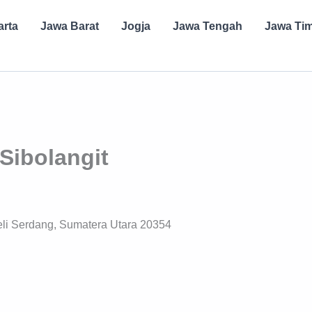
arta
Jawa Barat
Jogja
Jawa Tengah
Jawa Ti
Sibolangit
eli Serdang, Sumatera Utara 20354