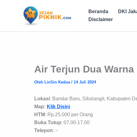
Lewati
ke
Beranda
DKI Jak
konten
Disclaimer
Air Terjun Dua Warna 
Oleh
LinSin Kedua
/
14 Juli 2024
Lokasi
: Bandar Baru, Sibolangit, Kabupaten D
Map:
Klik Disini
HTM
: Rp.25.000 per Orang
Buka Tutup
: 07.00-17.00
Telepon
: –