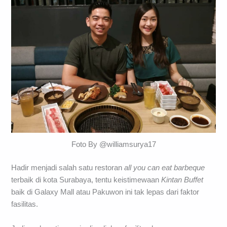
Foto By @williamsurya17
Hadir menjadi salah satu restoran
all you can eat barbeque
terbaik di kota Surabaya, tentu keistimewaan
Kintan Buffet
baik di Galaxy Mall atau Pakuwon ini tak lepas dari faktor
fasilitas.