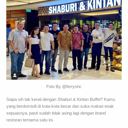
Foto By @ferryshc
Siapa sih tak kenal dengan
Shaburi & Kintan Buffet
? Kamu
yang berdomisili di kota-kota besar dan suka makan enak
sepuasnya, pasti sudah tidak asing lagi dengan
brand
restoran ternama satu ini.