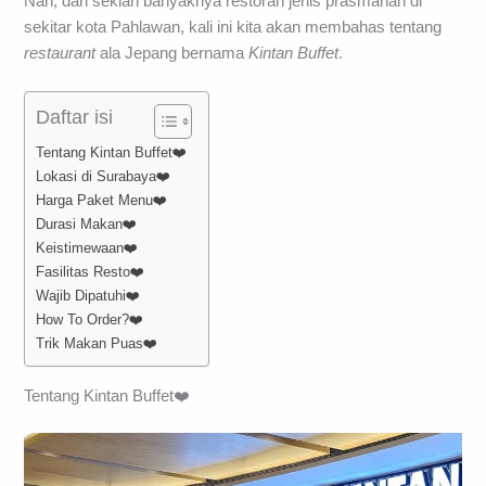
Nah, dari sekian banyaknya restoran jenis prasmanan di
sekitar kota Pahlawan, kali ini kita akan membahas tentang
restaurant
ala Jepang bernama
Kintan Buffet
.
Daftar isi
Tentang Kintan Buffet❤️
Lokasi di Surabaya❤️
Harga Paket Menu❤️
Durasi Makan❤️
Keistimewaan❤️
Fasilitas Resto❤️
Wajib Dipatuhi❤️
How To Order?❤️
Trik Makan Puas❤️
Tentang Kintan Buffet❤️