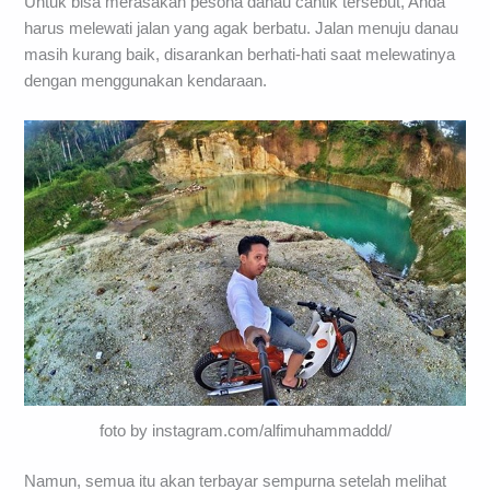
Untuk bisa merasakan pesona danau cantik tersebut, Anda
harus melewati jalan yang agak berbatu. Jalan menuju danau
masih kurang baik, disarankan berhati-hati saat melewatinya
dengan menggunakan kendaraan.
foto by instagram.com/alfimuhammaddd/
Namun, semua itu akan terbayar sempurna setelah melihat