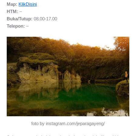
Map:
KlikDisini
HTM:
–
Buka/Tutup:
08.00-17.00
Telepon:
–
foto by instagram.com/jeparagayeng/