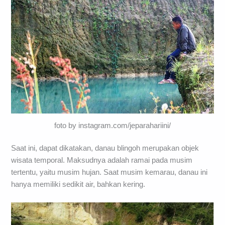
foto by instagram.com/jeparahariini/
Saat ini, dapat dikatakan, danau blingoh merupakan objek
wisata temporal. Maksudnya adalah ramai pada musim
tertentu, yaitu musim hujan. Saat musim kemarau, danau ini
hanya memiliki sedikit air, bahkan kering.