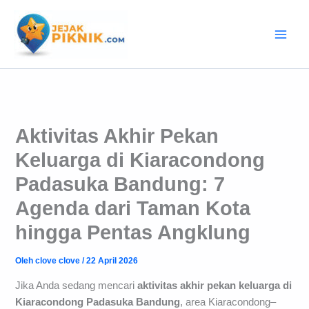
Lewati
ke
konten
Aktivitas Akhir Pekan
Keluarga di Kiaracondong
Padasuka Bandung: 7
Agenda dari Taman Kota
hingga Pentas Angklung
Oleh
clove clove
/
22 April 2026
Jika Anda sedang mencari
aktivitas akhir pekan keluarga di
Kiaracondong Padasuka Bandung
, area Kiaracondong–