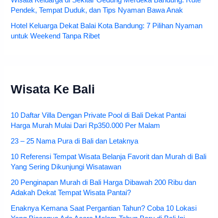
Wisata Keluarga di Sekitar Gedung Merdeka Bandung: Rute
Pendek, Tempat Duduk, dan Tips Nyaman Bawa Anak
Hotel Keluarga Dekat Balai Kota Bandung: 7 Pilihan Nyaman
untuk Weekend Tanpa Ribet
Wisata Ke Bali
10 Daftar Villa Dengan Private Pool di Bali Dekat Pantai
Harga Murah Mulai Dari Rp350.000 Per Malam
23 – 25 Nama Pura di Bali dan Letaknya
10 Referensi Tempat Wisata Belanja Favorit dan Murah di Bali
Yang Sering Dikunjungi Wisatawan
20 Penginapan Murah di Bali Harga Dibawah 200 Ribu dan
Adakah Dekat Tempat Wisata Pantai?
Enaknya Kemana Saat Pergantian Tahun? Coba 10 Lokasi