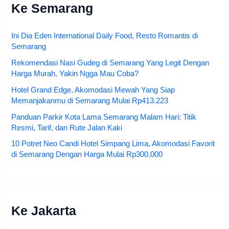
Ke Semarang
Ini Dia Eden International Daily Food, Resto Romantis di
Semarang
Rekomendasi Nasi Gudeg di Semarang Yang Legit Dengan
Harga Murah, Yakin Ngga Mau Coba?
Hotel Grand Edge, Akomodasi Mewah Yang Siap
Memanjakanmu di Semarang Mulai Rp413.223
Panduan Parkir Kota Lama Semarang Malam Hari: Titik
Resmi, Tarif, dan Rute Jalan Kaki
10 Potret Neo Candi Hotel Simpang Lima, Akomodasi Favorit
di Semarang Dengan Harga Mulai Rp300.000
Ke Jakarta