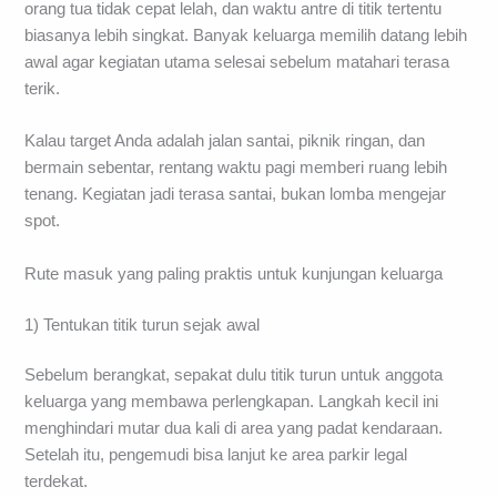
orang tua tidak cepat lelah, dan waktu antre di titik tertentu
biasanya lebih singkat. Banyak keluarga memilih datang lebih
awal agar kegiatan utama selesai sebelum matahari terasa
terik.
Kalau target Anda adalah jalan santai, piknik ringan, dan
bermain sebentar, rentang waktu pagi memberi ruang lebih
tenang. Kegiatan jadi terasa santai, bukan lomba mengejar
spot.
Rute masuk yang paling praktis untuk kunjungan keluarga
1) Tentukan titik turun sejak awal
Sebelum berangkat, sepakat dulu titik turun untuk anggota
keluarga yang membawa perlengkapan. Langkah kecil ini
menghindari mutar dua kali di area yang padat kendaraan.
Setelah itu, pengemudi bisa lanjut ke area parkir legal
terdekat.