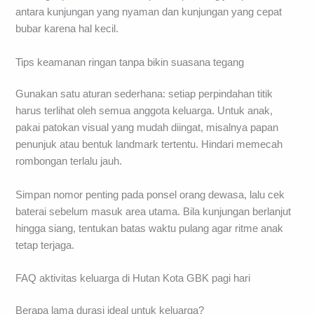
antara kunjungan yang nyaman dan kunjungan yang cepat
bubar karena hal kecil.
Tips keamanan ringan tanpa bikin suasana tegang
Gunakan satu aturan sederhana: setiap perpindahan titik
harus terlihat oleh semua anggota keluarga. Untuk anak,
pakai patokan visual yang mudah diingat, misalnya papan
penunjuk atau bentuk landmark tertentu. Hindari memecah
rombongan terlalu jauh.
Simpan nomor penting pada ponsel orang dewasa, lalu cek
baterai sebelum masuk area utama. Bila kunjungan berlanjut
hingga siang, tentukan batas waktu pulang agar ritme anak
tetap terjaga.
FAQ aktivitas keluarga di Hutan Kota GBK pagi hari
Berapa lama durasi ideal untuk keluarga?