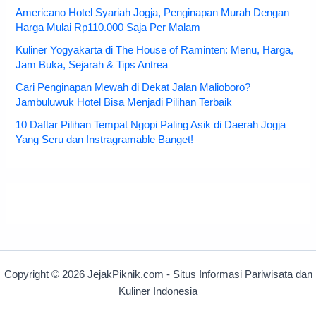
Americano Hotel Syariah Jogja, Penginapan Murah Dengan
Harga Mulai Rp110.000 Saja Per Malam
Kuliner Yogyakarta di The House of Raminten: Menu, Harga,
Jam Buka, Sejarah & Tips Antrea
Cari Penginapan Mewah di Dekat Jalan Malioboro?
Jambuluwuk Hotel Bisa Menjadi Pilihan Terbaik
10 Daftar Pilihan Tempat Ngopi Paling Asik di Daerah Jogja
Yang Seru dan Instragramable Banget!
Copyright © 2026 JejakPiknik.com - Situs Informasi Pariwisata dan
Kuliner Indonesia