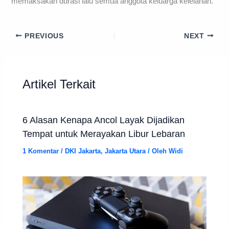
memaksakan durasi lalu semua anggota keluarga kelelahan.
PREVIOUS
NEXT
Artikel Terkait
6 Alasan Kenapa Ancol Layak Dijadikan
Tempat untuk Merayakan Libur Lebaran
1 Komentar
/
DKI Jakarta
,
Jakarta Utara
/ Oleh
Widi