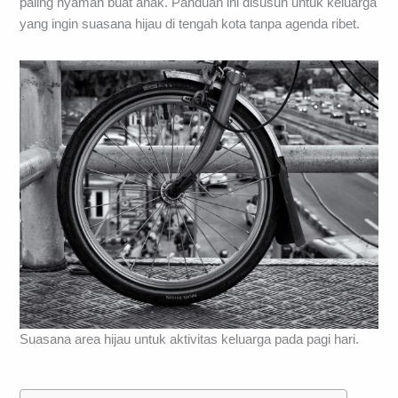
paling nyaman buat anak. Panduan ini disusun untuk keluarga
yang ingin suasana hijau di tengah kota tanpa agenda ribet.
Suasana area hijau untuk aktivitas keluarga pada pagi hari.