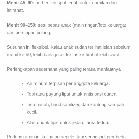
Menit 45–90:
berhenti di spot teduh untuk camilan dan
istirahat.
Menit 90–150:
sesi bebas anak (main ringan/foto keluarga)
dan persiapan pulang.
Susunan ini fleksibel. Kalau anak sudah terlihat lelah sebelum
menit ke-90, lebih baik geser ke fase istirahat lebih awal.
Perlengkapan sederhana yang paling terasa manfaatnya
Air minum terpisah per anggota keluarga.
Topi atau payung lipat untuk antisipasi cuaca.
Tisu basah, hand sanitizer, dan kantong sampah
kecil.
Alas duduk tipis untuk jeda di area teduh.
Perlengkapan ini kelihatan sepele, tapi sering jadi pembeda