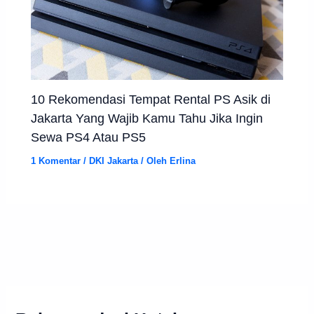
10 Rekomendasi Tempat Rental PS Asik di
Jakarta Yang Wajib Kamu Tahu Jika Ingin
Sewa PS4 Atau PS5
1 Komentar
/
DKI Jakarta
/ Oleh
Erlina