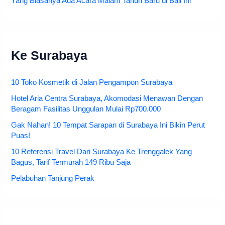
Yang Biasanya Ada Acara Malam Tahun Baru di Bali Ini
Ke Surabaya
10 Toko Kosmetik di Jalan Pengampon Surabaya
Hotel Aria Centra Surabaya, Akomodasi Menawan Dengan
Beragam Fasilitas Unggulan Mulai Rp700.000
Gak Nahan! 10 Tempat Sarapan di Surabaya Ini Bikin Perut
Puas!
10 Referensi Travel Dari Surabaya Ke Trenggalek Yang
Bagus, Tarif Termurah 149 Ribu Saja
Pelabuhan Tanjung Perak