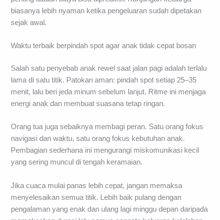
biasanya lebih nyaman ketika pengeluaran sudah dipetakan
sejak awal.
Waktu terbaik berpindah spot agar anak tidak cepat bosan
Salah satu penyebab anak rewel saat jalan pagi adalah terlalu
lama di satu titik. Patokan aman: pindah spot setiap 25–35
menit, lalu beri jeda minum sebelum lanjut. Ritme ini menjaga
energi anak dan membuat suasana tetap ringan.
Orang tua juga sebaiknya membagi peran. Satu orang fokus
navigasi dan waktu, satu orang fokus kebutuhan anak.
Pembagian sederhana ini mengurangi miskomunikasi kecil
yang sering muncul di tengah keramaian.
Jika cuaca mulai panas lebih cepat, jangan memaksa
menyelesaikan semua titik. Lebih baik pulang dengan
pengalaman yang enak dan ulang lagi minggu depan daripada