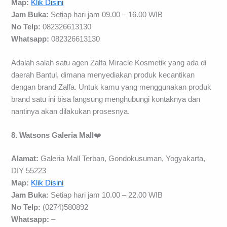
Map:
Klik Disini
Jam Buka:
Setiap hari jam 09.00 – 16.00 WIB
No Telp:
082326613130
Whatsapp:
082326613130
Adalah salah satu agen Zalfa Miracle Kosmetik yang ada di
daerah Bantul, dimana menyediakan produk kecantikan
dengan brand Zalfa. Untuk kamu yang menggunakan produk
brand satu ini bisa langsung menghubungi kontaknya dan
nantinya akan dilakukan prosesnya.
8. Watsons Galeria Mall
❤️
Alamat:
Galeria Mall Terban, Gondokusuman, Yogyakarta,
DIY 55223
Map:
Klik Disini
Jam Buka:
Setiap hari jam 10.00 – 22.00 WIB
No Telp:
(0274)580892
Whatsapp:
–