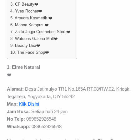
3. CF Beauty❤️
4. Yves Rocher❤️
5. Arpudra Kosmetik ❤️
6. Manna Kampus ❤️
7. Zalfa Jogja Cosmetics Store❤️
8. Watsons Galeria Mall❤️
9. Beauty Box❤️
10. The Face Shop❤️
1. Elme Natural
❤️
Alamat:
Desa Jatimulyo TR1 No.165A RT.08/RW.02, Kricak,
Tegalrejo, Yogyakarta, DIY 55242
Map:
Klik Disini
Jam Buka:
Setiap hari 24 jam
No Telp:
089652926548
Whatsapp:
089652926548