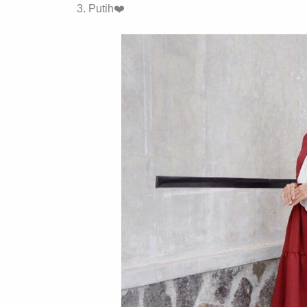
3. Putih❤️