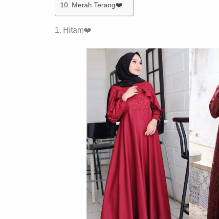
10. Merah Terang❤️
1. Hitam❤️