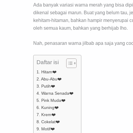
Ada banyak variasi warna merah yang bisa dipi
dikenal sebagai marun. Buat yang belum tau, je
kehitam-hitaman, bahkan hampir menyerupai co
oleh semua kaum, bahkan yang berhijab lho.
Nah, penasaran warna jilbab apa saja yang coc
Daftar isi
1. Hitam❤️
2. Abu-Abu❤️
3. Putih❤️
4. Warna Senada❤️
5. Pink Muda❤️
6. Kuning❤️
7. Krem❤️
8. Cokelat❤️
9. Motif❤️