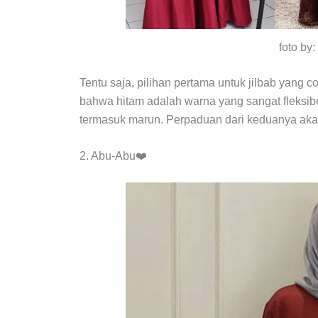
foto by
Tentu saja, pilihan pertama untuk jilbab yang 
bahwa hitam adalah warna yang sangat fleksib
termasuk marun. Perpaduan dari keduanya akan 
2. Abu-Abu❤️