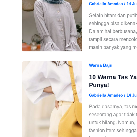
Gabriella Amadeo
/
14 Ju
Selain hitam dan puti
sehingga bisa dikena
Dalam hal berbusana, 
tampil secara mencol
masih banyak yang m
Warna Baju
10 Warna Tas Y
Punya!
Gabriella Amadeo
/
14 Ju
Pada dasarnya, tas m
seseorang agar tida
untuk hilang. Namun,
fashion item sehingg