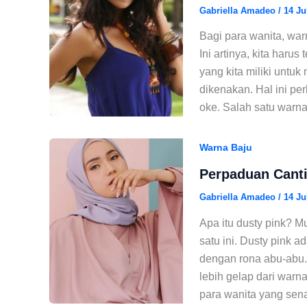
Gabriella Amadeo
/
14 Ju
Bagi para wanita, war
Ini artinya, kita haru
yang kita miliki untu
dikenakan. Hal ini pe
oke. Salah satu warna 
Warna Baju
Perpaduan Canti
Gabriella Amadeo
/
14 Ju
Apa itu dusty pink? 
satu ini. Dusty pink 
dengan rona abu-abu. 
lebih gelap dari warn
para wanita yang sen