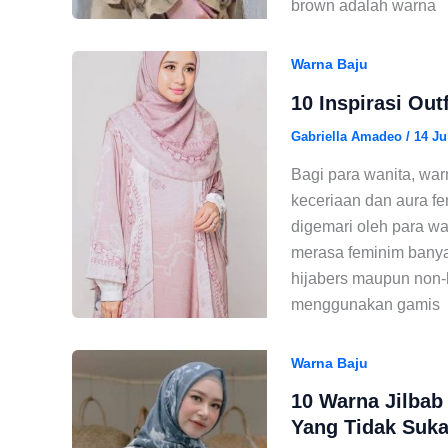
brown adalah warna
Warna Baju
10 Inspirasi Out
Gabriella Amadeo
/
14 Ju
Bagi para wanita, wa
keceriaan dan aura f
digemari oleh para w
merasa feminim banya
hijabers maupun non-h
menggunakan gamis
Warna Baju
10 Warna Jilbab
Yang Tidak Suka