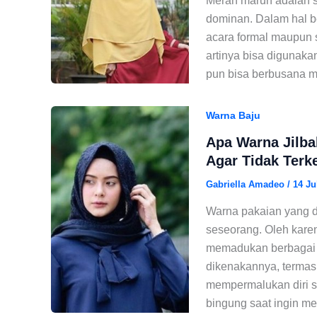
Merah marun adalah s
dominan. Dalam hal b
acara formal maupun sa
artinya bisa digunaka
pun bisa berbusana m
Warna Baju
Apa Warna Jilb
Agar Tidak Terk
Gabriella Amadeo
/
14 Ju
Warna pakaian yang d
seseorang. Oleh karena
memadukan berbagai w
dikenakannya, termasu
mempermalukan diri s
bingung saat ingin m