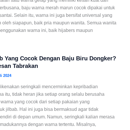
alah satu warna gelap yang memiliki kesan kuat dan
erbusana, baju warna merah marun cocok dipakai untuk
ntai. Selain itu, warna ini juga bersifat universal yang
n oleh siapapun, baik pria maupun wanita. Semua wanita
enggunakan warna ini, baik hijabers maupun
ab Yang Cocok Dengan Baju Biru Dongker?
esan Tabrakan
li 2024
ikenakan seringkali mencerminkan kepribadian
 itu, tidak heran jika setiap orang selalu berusaha
arna yang cocok dari setiap pakaian yang
k jilbab. Hal ini juga bisa bermaksud agar tidak
endiri di depan umum. Namun, seringkali kalian merasa
emadukannya dengan warna tertentu. Misalnya,