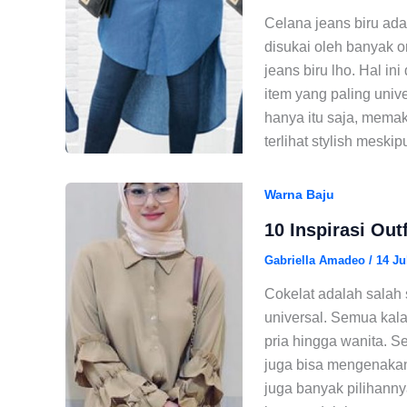
Celana jeans biru ada
disukai oleh banyak 
jeans biru lho. Hal in
item yang paling univ
hanya itu saja, mema
terlihat stylish mesk
Warna Baju
10 Inspirasi Out
Gabriella Amadeo
/
14 Ju
Cokelat adalah salah 
universal. Semua kal
pria hingga wanita. 
juga bisa mengenakan 
juga banyak pilihanny