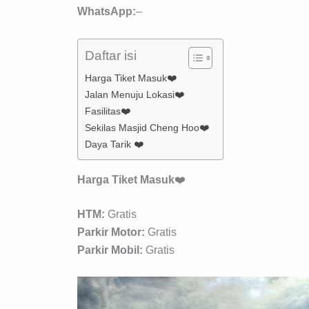
WhatsApp:
–
Daftar isi
Harga Tiket Masuk❤️
Jalan Menuju Lokasi❤️
Fasilitas❤️
Sekilas Masjid Cheng Hoo❤️
Daya Tarik ❤️
Harga Tiket Masuk
❤️
HTM:
Gratis
Parkir Motor:
Gratis
Parkir Mobil:
Gratis