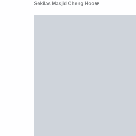
Sekilas Masjid Cheng Hoo
❤️
Foto by traveltoda
Masjid Cheng Hoo atau Masjid Muhammad Cheng
dan rampung pembangunannya pada bulan Okto
2
3.070 m
. Setidaknya masjid ini bisa menamp
Masjid Cheng Ho didirikan atas kesepakatan 
Cheng Ho Indonesia Jawa Timur, pengurus Pem
Tionghoa yang ada di Surabaya.
Foto by geoti
Masjid Cheng Hoo adalah salah satu bentuk p