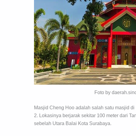
Foto by daerah.si
Masjid Cheng Hoo adalah salah satu masjid d
2. Lokasinya berjarak sekitar 100 meter dar
sebelah Utara Balai Kota Surabaya.