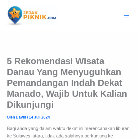
Lewati
ke
konten
5 Rekomendasi Wisata
Danau Yang Menyuguhkan
Pemandangan Indah Dekat
Manado, Wajib Untuk Kalian
Dikunjungi
Oleh
David
/
14 Juli 2024
Bagi anda yang dalam waktu dekat ini merencanakan liburan
ke Sulawesi utara, tidak ada salahnya berkunjung ke