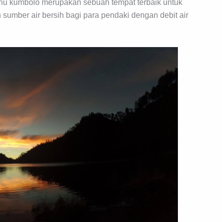
nu kumbolo merupakan sebuah tempat terbaik untuk
sumber air bersih bagi para pendaki dengan debit air