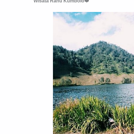
Wisata Ranu Kumbolo
❤️