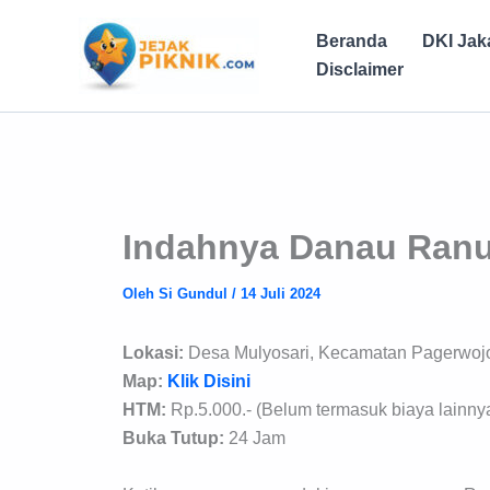
Lewati
ke
Beranda
DKI Jak
konten
Disclaimer
Indahnya Danau Ran
Oleh
Si Gundul
/
14 Juli 2024
Lokasi:
Desa Mulyosari, Kecamatan Pagerwojo
Map:
Klik Disini
HTM:
Rp.5.000.- (Belum termasuk biaya lainny
Buka Tutup:
24 Jam