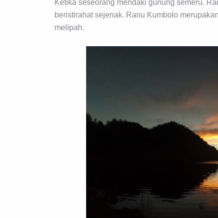
Ketika seseorang mendaki gunung semeru. Ra
beristirahat sejenak. Ranu Kumbolo merupakan 
melipah.