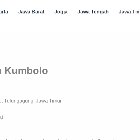
arta
Jawa Barat
Jogja
Jawa Tengah
Jawa Ti
u Kumbolo
, Tulungagung, Jawa Timur
a)