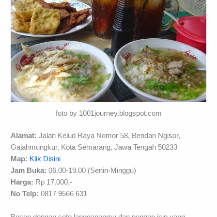
foto by 1001journey.blogspot.com
Alamat:
Jalan Kelud Raya Nomor 58, Bendan Ngisor,
Gajahmungkur, Kota Semarang, Jawa Tengah 50233
Map:
Klik Disini
Jam Buka:
06.00-19.00 (Senin-Minggu)
Harga:
Rp 17.000,-
No Telp:
0817 9566 631
Bosen dengan soto langgananmu dan pengen icip yang