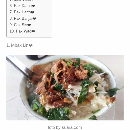
6. Pak Darno❤️
7. Pak Harto❤️
8. Pak Banjar❤️
9. Cak Sis❤️
10. Pak Wito❤️
1. Mbak Lin❤️
foto by suara.com