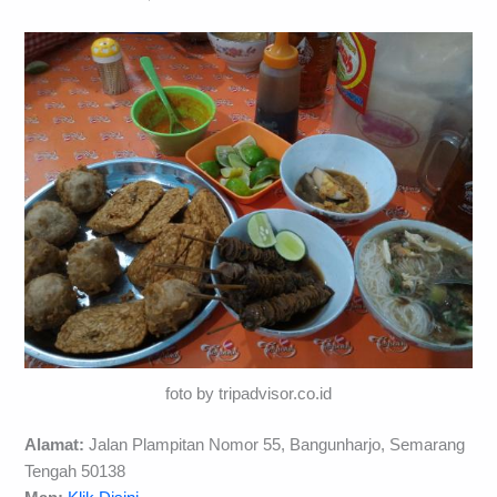
foto by tripadvisor.co.id
Alamat:
Jalan Plampitan Nomor 55, Bangunharjo, Semarang
Tengah 50138