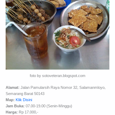
foto by sotoveteran.blogspot.com
Alamat:
Jalan Pamularsih Raya Nomor 32, Salamanmloyo,
Semarang Barat 50143
Map:
Klik Disini
Jam Buka:
07.00-19.00 (Senin-Minggu)
Harga:
Rp 17.000,-