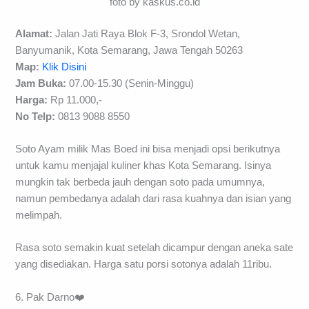
foto by kaskus.co.id
Alamat:
Jalan Jati Raya Blok F-3, Srondol Wetan,
Banyumanik, Kota Semarang, Jawa Tengah 50263
Map:
Klik Disini
Jam Buka:
07.00-15.30 (Senin-Minggu)
Harga:
Rp 11.000,-
No Telp:
0813 9088 8550
Soto Ayam milik Mas Boed ini bisa menjadi opsi berikutnya
untuk kamu menjajal kuliner khas Kota Semarang. Isinya
mungkin tak berbeda jauh dengan soto pada umumnya,
namun pembedanya adalah dari rasa kuahnya dan isian yang
melimpah.
Rasa soto semakin kuat setelah dicampur dengan aneka sate
yang disediakan. Harga satu porsi sotonya adalah 11ribu.
6. Pak Darno❤️