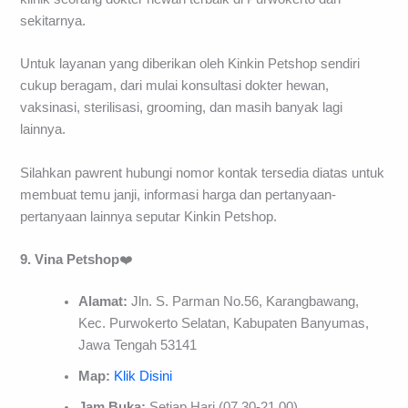
sekitarnya.
Untuk layanan yang diberikan oleh Kinkin Petshop sendiri
cukup beragam, dari mulai konsultasi dokter hewan,
vaksinasi, sterilisasi, grooming, dan masih banyak lagi
lainnya.
Silahkan pawrent hubungi nomor kontak tersedia diatas untuk
membuat temu janji, informasi harga dan pertanyaan-
pertanyaan lainnya seputar Kinkin Petshop.
9. Vina Petshop
❤️
Alamat:
Jln. S. Parman No.56, Karangbawang,
Kec. Purwokerto Selatan, Kabupaten Banyumas,
Jawa Tengah 53141
Map:
Klik Disini
Jam Buka:
Setiap Hari (07.30-21.00)