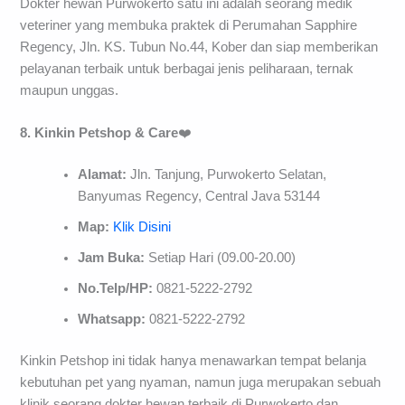
Dokter hewan Purwokerto satu ini adalah seorang medik
veteriner yang membuka praktek di Perumahan Sapphire
Regency, Jln. KS. Tubun No.44, Kober dan siap memberikan
pelayanan terbaik untuk berbagai jenis peliharaan, ternak
maupun unggas.
8. Kinkin
Petshop
&
Care
❤️
Alamat:
Jln. Tanjung, Purwokerto Selatan,
Banyumas Regency, Central Java 53144
Map:
Klik Disini
Jam Buka:
Setiap Hari (09.00-20.00)
No.Telp/HP:
0821-5222-2792
Whatsapp:
0821-5222-2792
Kinkin Petshop ini tidak hanya menawarkan tempat belanja
kebutuhan pet yang nyaman, namun juga merupakan sebuah
klinik seorang dokter hewan terbaik di Purwokerto dan