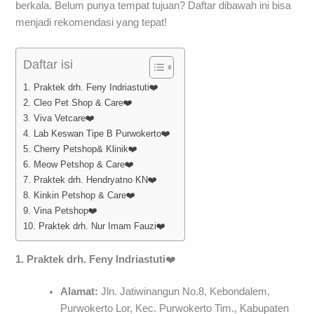
berkala. Belum punya tempat tujuan? Daftar dibawah ini bisa
menjadi rekomendasi yang tepat!
Daftar isi
1. Praktek drh. Feny Indriastuti❤️
2. Cleo Pet Shop & Care❤️
3. Viva Vetcare❤️
4. Lab Keswan Tipe B Purwokerto❤️
5. Cherry Petshop& Klinik❤️
6. Meow Petshop & Care❤️
7. Praktek drh. Hendryatno KN❤️
8. Kinkin Petshop & Care❤️
9. Vina Petshop❤️
10. Praktek drh. Nur Imam Fauzi❤️
1. Praktek drh. Feny Indriastuti
❤️
Alamat:
Jln. Jatiwinangun No.8, Kebondalem,
Purwokerto Lor, Kec. Purwokerto Tim., Kabupaten