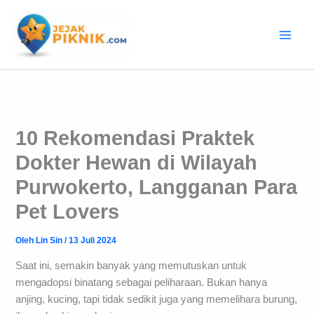
Lewati
ke
konten
10 Rekomendasi Praktek
Dokter Hewan di Wilayah
Purwokerto, Langganan Para
Pet Lovers
Oleh
Lin Sin
/
13 Juli 2024
Saat ini, semakin banyak yang memutuskan untuk
mengadopsi binatang sebagai peliharaan. Bukan hanya
anjing, kucing, tapi tidak sedikit juga yang memelihara burung,