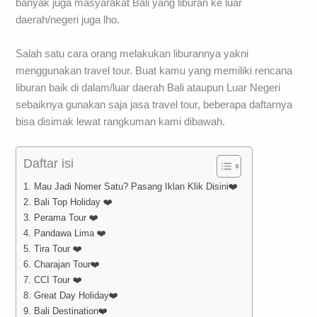
banyak juga masyarakat Bali yang liburan ke luar
daerah/negeri juga lho.
Salah satu cara orang melakukan liburannya yakni
menggunakan travel tour. Buat kamu yang memiliki rencana
liburan baik di dalam/luar daerah Bali ataupun Luar Negeri
sebaiknya gunakan saja jasa travel tour, beberapa daftarnya
bisa disimak lewat rangkuman kami dibawah.
Daftar isi
1. Mau Jadi Nomer Satu? Pasang Iklan Klik Disini❤️
2. Bali Top Holiday ❤️
3. Perama Tour ❤️
4. Pandawa Lima ❤️
5. Tira Tour ❤️
6. Charajan Tour❤️
7. CCI Tour ❤️
8. Great Day Holiday❤️
9. Bali Destination❤️