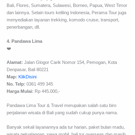
Bali, Flores, Sumatera, Sulawesi, Borneo, Papua, West Timor
dan lainnya. Selain tours keliling Indonesia, Perama Tour juga
menyediakan layanan trekking, komodo cruise, transport,
penerbangan, dll.
4. Pandawa Lima
❤️
Alamat:
Jalan Glogor Carik Nomor 154, Pemogan, Kota
Denpasar, Bali 80221
Map:
KlikDisini
No. Telp:
0361 499 345
Harga Mulai:
Rp 445.000,-
Pandawa Lima Tour & Travel merupakan salah satu biro
perjalanan wisata di Bali yang sudah cukup punya nama.
Banyak sekali layanannya ada tur harian, paket bulan madu,
wisata petualangan, sewa mobil, bali tur overseas dan masih