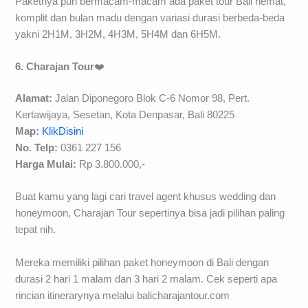
Paketnya pun bermacam-macam ada paket tour Bali hemat,
komplit dan bulan madu dengan variasi durasi berbeda-beda
yakni 2H1M, 3H2M, 4H3M, 5H4M dan 6H5M.
6. Charajan Tour
❤️
Alamat:
Jalan Diponegoro Blok C-6 Nomor 98, Pert.
Kertawijaya, Sesetan, Kota Denpasar, Bali 80225
Map:
KlikDisini
No. Telp:
0361 227 156
Harga Mulai:
Rp 3.800.000,-
Buat kamu yang lagi cari travel agent khusus wedding dan
honeymoon, Charajan Tour sepertinya bisa jadi pilihan paling
tepat nih.
Mereka memiliki pilihan paket honeymoon di Bali dengan
durasi 2 hari 1 malam dan 3 hari 2 malam. Cek seperti apa
rincian itinerarynya melalui balicharajantour.com