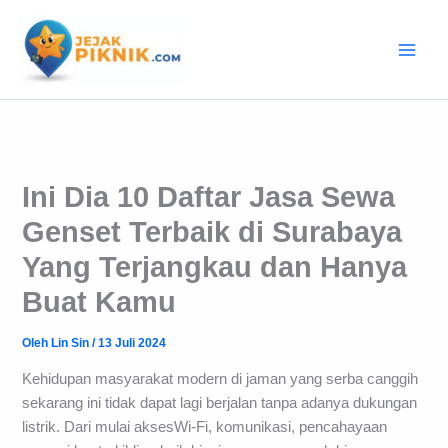
Lewati
ke
konten
Ini Dia 10 Daftar Jasa Sewa
Genset Terbaik di Surabaya
Yang Terjangkau dan Hanya
Buat Kamu
Oleh
Lin Sin
/
13 Juli 2024
Kehidupan masyarakat modern di jaman yang serba canggih
sekarang ini tidak dapat lagi berjalan tanpa adanya dukungan
listrik. Dari mulai aksesWi-Fi, komunikasi, pencahayaan