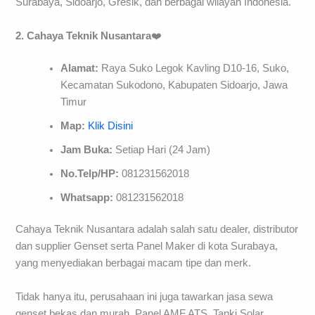
Surabaya, Sidoarjo, Gresik, dan berbagai wilayah Indonesia.
2. Cahaya Teknik Nusantara
❤️
Alamat:
Raya Suko Legok Kavling D10-16, Suko,
Kecamatan Sukodono, Kabupaten Sidoarjo, Jawa
Timur
Map:
Klik Disini
Jam Buka:
Setiap Hari (24 Jam)
No.Telp/HP:
081231562018
Whatsapp:
081231562018
Cahaya Teknik Nusantara adalah salah satu dealer, distributor
dan supplier Genset serta Panel Maker di kota Surabaya,
yang menyediakan berbagai macam tipe dan merk.
Tidak hanya itu, perusahaan ini juga tawarkan jasa sewa
genset bekas dan murah, Panel AMF ATS, Tanki Solar,