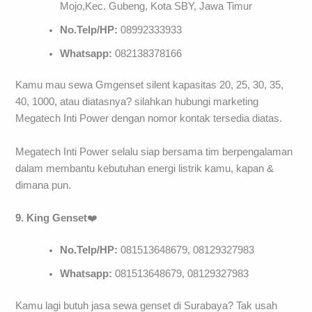
Mojo,Kec. Gubeng, Kota SBY, Jawa Timur
No.Telp/HP:
08992333933
Whatsapp:
082138378166
Kamu mau sewa Gmgenset silent kapasitas 20, 25, 30, 35,
40, 1000, atau diatasnya? silahkan hubungi marketing
Megatech Inti Power dengan nomor kontak tersedia diatas.
Megatech Inti Power selalu siap bersama tim berpengalaman
dalam membantu kebutuhan energi listrik kamu, kapan &
dimana pun.
9. King Genset
❤️
No.Telp/HP:
081513648679, 08129327983
Whatsapp:
081513648679, 08129327983
Kamu lagi butuh jasa sewa genset di Surabaya? Tak usah