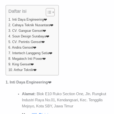
Daftar isi
1. Inti Daya Engineering❤️
2. Cahaya Teknik Nusantara❤️
3. CV. Gangsar Genset❤️
4. Soun Design Surabaya❤️
5. CV. Perintis Genset❤️
6. Andira Genset❤️
7. Intertech Langgeng Setia❤️
8. Megatech Inti Power❤️
9. King Genset❤️
10. Arthur Teknik❤️
1. Inti Daya Engineering
❤️
Alamat:
Blok E10 Ruko Section One, Jln. Rungkut
Industri Raya No.01, Kendangsari, Kec. Tenggilis
Mejoyo, Kota SBY, Jawa Timur