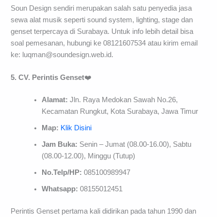
Soun Design sendiri merupakan salah satu penyedia jasa
sewa alat musik seperti sound system, lighting, stage dan
genset terpercaya di Surabaya. Untuk info lebih detail bisa
soal pemesanan, hubungi ke 08121607534 atau kirim email
ke:
luqman@soundesign.web.id
.
5. CV. Perintis Genset
❤️
Alamat:
Jln. Raya Medokan Sawah No.26,
Kecamatan Rungkut, Kota Surabaya, Jawa Timur
Map:
Klik Disini
Jam Buka:
Senin – Jumat (08.00-16.00), Sabtu
(08.00-12.00), Minggu (Tutup)
No.Telp/HP:
085100989947
Whatsapp:
08155012451
Perintis Genset pertama kali didirikan pada tahun 1990 dan