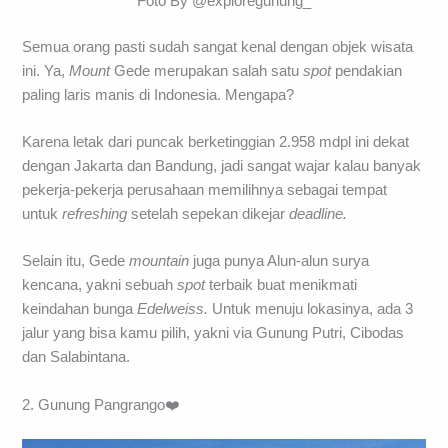
Foto By @exploregunung_
Semua orang pasti sudah sangat kenal dengan objek wisata
ini. Ya,
Mount
Gede merupakan salah satu
spot
pendakian
paling laris manis di Indonesia. Mengapa?
Karena letak dari puncak berketinggian 2.958 mdpl ini dekat
dengan Jakarta dan Bandung, jadi sangat wajar kalau banyak
pekerja-pekerja perusahaan memilihnya sebagai tempat
untuk
refreshing
setelah sepekan dikejar
deadline.
Selain itu, Gede
mountain
juga punya Alun-alun surya
kencana, yakni sebuah
spot
terbaik buat menikmati
keindahan bunga
Edelweiss.
Untuk menuju lokasinya, ada 3
jalur yang bisa kamu pilih, yakni via Gunung Putri, Cibodas
dan Salabintana.
2. Gunung Pangrango❤️