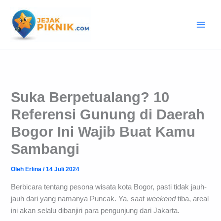
Lewati
ke
konten
Suka Berpetualang? 10
Referensi Gunung di Daerah
Bogor Ini Wajib Buat Kamu
Sambangi
Oleh
Erlina
/
14 Juli 2024
Berbicara tentang pesona wisata kota Bogor, pasti tidak jauh-
jauh dari yang namanya Puncak. Ya, saat
weekend
tiba, areal
ini akan selalu dibanjiri para pengunjung dari Jakarta.