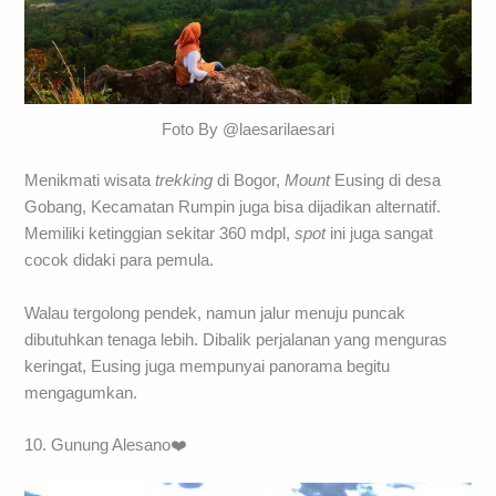
Foto By @laesarilaesari
Menikmati wisata
trekking
di Bogor,
Mount
Eusing di desa
Gobang, Kecamatan Rumpin juga bisa dijadikan alternatif.
Memiliki ketinggian sekitar 360 mdpl,
spot
ini juga sangat
cocok didaki para pemula.
Walau tergolong pendek, namun jalur menuju puncak
dibutuhkan tenaga lebih. Dibalik perjalanan yang menguras
keringat, Eusing juga mempunyai panorama begitu
mengagumkan.
10. Gunung Alesano❤️